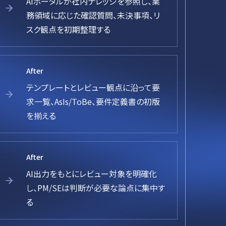
AIポータルが社内ナレッジを参照し、業
務領域に応じた確認質問、未決事項、リ
スク観点を初期整理する
After
テンプレートとレビュー観点に沿って要
求一覧、AsIs/ToBe、要件定義書の初版
を揃える
After
AI出力をもとにレビュー対象を明確化
し、PM/SEは判断が必要な論点に集中す
る