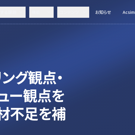
決する課題
機能
コンテンツ
お知らせ
Acsim
ング観点・
ュー観点を
人材不足を補