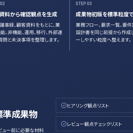
02
STEP
03
資料から確認観点を生成
成果物初版を標準粒度
P、議事録、顧客資料をもとに、業
業務フロー、要求一覧、要件
機能、非機能、運用、移行、外部連
設計書を同じ前提から作成し
質問と未決事項を整理します。
ーしやすい粒度へ整えます。
ヒアリング観点リスト
標準成果物
レビュー観点チェックリスト
レビュー前に必要な材料