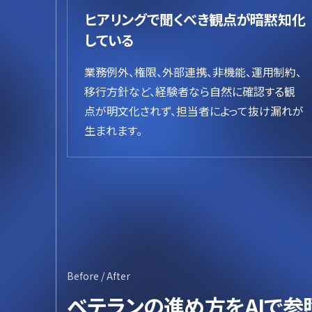
ヒアリングで聞くべき観点が暗黙知化
している
業務例外、権限、外部連携、非機能、運用制約、
移行方針など、経験者なら自然に確認する観
点が明文化されず、担当者によって抜け漏れが
生まれます。
Before / After
ベテランの進め方をAIで参