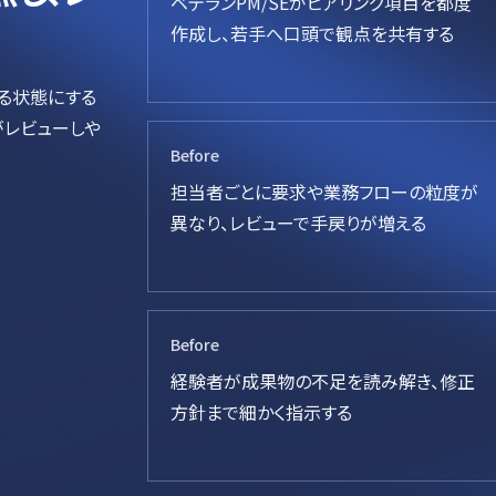
ベテランPM/SEがヒアリング項目を都度
作成し、若手へ口頭で観点を共有する
きる状態にする
がレビューしや
2
Before
担当者ごとに要求や業務フローの粒度が
異なり、レビューで手戻りが増える
3
Before
経験者が成果物の不足を読み解き、修正
方針まで細かく指示する