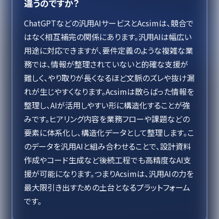
違うのですか？
ChatGPTなどの汎用AIサービスとAcsimは、競合で
はなく相互補完の関係にあります。汎用AIは幅広い
用途に対応できますが、要件定義のような複雑な業
務では、情報が整理されていないと的確な支援が
難しく、やり取りが長くなるほど文脈のズレや抜け漏
れが生じやすくなります。Acsimは散らばった情報を
整理し、AIが活用しやすい形に構造化することが強
みです。ヒアリング内容を業務フローや課題などの
要素に体系化し、構造化データとして整理します。こ
のデータを汎用AIと組み合わせることで、設計資料
作成やコード生成など後続工程でも高精度なAI支
援が可能になります。つまりAcsimは、汎用AIの力を
最大限引き出すための土台となるプラットフォーム
です。