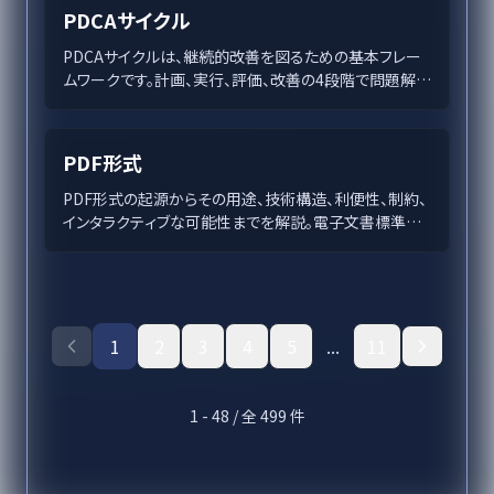
択しています。その優位性を活かして、企業は市場変化に
PDCAサイクル
即応し、新たなサービスを提供することが可能です。
PaaSの詳細とその導入メリットについて詳述します。
PDCAサイクルは、継続的改善を図るための基本フレー
ムワークです。計画、実行、評価、改善の4段階で問題解決
を促進。日本企業や製造業から多数の成功事例が生ま
れ、効率化と品質向上を牽引しています。この記事では
PDCAサイクルの基礎から実践事例、導入法、限界とその
PDF形式
改善策までを詳説します。企業成長の鍵を握るこの手法
を理解し、効果的な運用を目指しましょう。
PDF形式の起源からその用途、技術構造、利便性、制約、
インタラクティブな可能性までを解説。電子文書標準と
しての役割と未来展望に迫る。
1
2
3
4
5
...
11
1
-
48
/ 全
499
件