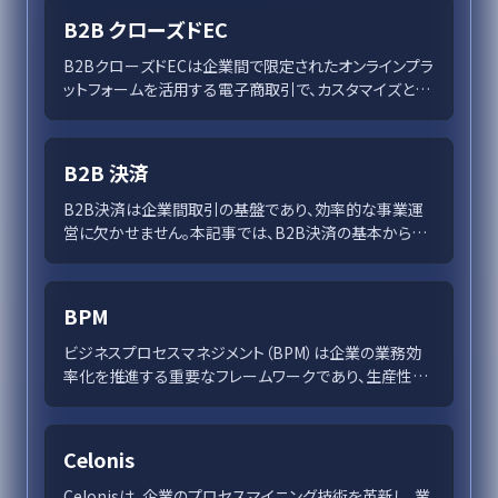
後、B2Bモデルはさらに効率的かつ戦略的になります。成
B2B クローズドEC
功するためには、高度なデータ活用や顧客体験を重視
し、技術進化に対応した柔軟な戦略が求められます。
B2BクローズドECは企業間で限定されたオンラインプラ
ットフォームを活用する電子商取引で、カスタマイズと効
率を重視することで競争優位を築く手段として進化して
います。デジタル技術の進展やパンデミックによるオンラ
イン化の加速を背景に、企業は個別対応のサービス提供
B2B 決済
を可能にしています。成功事例や導入ステップ、課題解決
策を通じて、今後の技術革新が新たな可能性を示しま
B2B決済は企業間取引の基盤であり、効率的な事業運
す。
営に欠かせません。本記事では、B2B決済の基本から最
新トレンド、デジタル化と自動化による変革、国際取引の
課題と解決策、セキュリティの強化方法までを徹底解説。
BPM
ビジネスプロセスマネジメント（BPM）は企業の業務効
率化を推進する重要なフレームワークであり、生産性向
上を支援します。BPMのモデリング、分析、監視を通じて
プロセスの改善を図り、自動化やビジネスプロセス改革
との統合が企業の競争力を強化します。この記事では、
Celonis
BPMの利点と課題、成功事例を紹介し、現代の市場にお
けるトレンドも解説します。
Celonisは、企業のプロセスマイニング技術を革新し、業