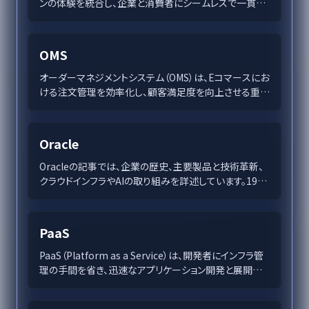
ンの体験を統合し、企業と消費者にシームレスで一貫し
た価値ある体験を提供します。AIやIoTの進化がOMOを
支え、パーソナライズとデータ駆動型インサイトでビジネ
スの成長を後押しします。この記事では、OMOの基本か
OMS
ら技術の活用、ビジネス成長の未来について探ります。
オーダーマネジメントシステム（OMS）は、Eコマースにお
ける注文管理を効率化し、顧客満足度を向上させる重要
なツールです。OMSの導入により、在庫管理・注文処理が
自動化され、迅速な配達などの消費者ニーズに応えるこ
とが可能になります。成功事例や選定ポイントを交え、適
Oracle
切なOMSの選択がビジネス成長に寄与することを解説
します。
Oracleの記事では、企業の歴史、主要製品と技術革新、
クラウドインフラやAIの取り組みを詳述しています。1977
年の創業以来、Oracleはデータベース管理市場でのリー
ダーシップを確立し、多様な業界への革新を継続してい
ます。たとえば、Oracle Cloud Infrastructureや
PaaS
Autonomous Databaseなどの技術がその象徴であ
り、企業のデジタル変革を支える信頼性の高い基盤を提
PaaS（Platform as a Service）は、開発者にインフラ管
供しています。この記事では、これらの技術が顧客へもた
理の手間を省き、迅速なアプリケーション開発と展開を
らす可能性についても考察されています。
支援するクラウドコンピューティングモデルです。ビジネ
スの成長と競争力を高めるため、多くの企業がPaaSを選