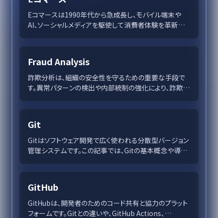
Eコマースは1990年代から急成長し、モバイル端末や
AI、ソーシャルメディアを駆使して消費者体験を革新中
です。持続可能性の重要性も増し、環境に優しい購買行
動が求められています。企業は常に進化する技術とニー
ズに対応し、シームレスでパーソナライズされた体験を提
Fraud Analysis
供することが成功の鍵です。
詐欺分析は、組織の安全性を守るための重要な手段で
す。異常パターンの検出や内部統制の強化により、詐欺に
伴うリスクを未然に防ぎ、信用を保つことが求められま
す。AI活用により詐欺行為を巧妙に検出し、セキュリティ
強化でリスクを管理します。
Git
Gitはソフトウェア開発で広く使われる分散型バージョン
管理システムです。この記事では、Gitの基本概念や導入
方法、ブランチ戦略、コラボレーション手法、成功事例、及
びトラブルシューティングについて詳しく解説します。開
発者が効率的なプロジェクト管理とコラボレーションを
GitHub
実現するための必読ガイドです。
GitHubは、開発者のためのコード共有と協力のプラット
フォームです。Gitとの違いや、GitHub Actions、