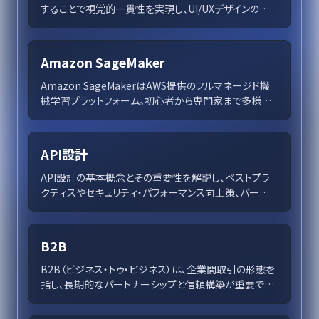
することで視覚的一貫性を実現し、UI/UXデザインの効
率性を向上させる手法です。このシステムにより、レスポ
ンシブデザインの実装が容易になり、デザインと開発間の
コミュニケーションも円滑化されます。デザイナーは一貫
Amazon SageMaker
したスペーシングを確保しつつ、柔軟性を持たせたデザ
イン調整も可能です。この記事では、8pxグリッドの原則と
Amazon SageMakerはAWS提供のフルマネージド機
実践方法を解説し、デザインプロセス改善のためのツー
械学習プラットフォーム。初心者から専門家まで多様な
ルを紹介します。
機能で対応し、効率的にAIモデルを開発。データサイロ
解消や高セキュリティ機能で企業を支援し、NatWest
GroupやAstraZenecaの成功事例も紹介。革新的なAI
API設計
プロジェクトを迅速に実現するための総合ソリューショ
ンを提供します。
API設計の基本概念とその重要性を解説し、ベストプラ
クティスやセキュリティ・パフォーマンス向上策、バージョ
ニングと開発者体験の強化方法を詳述。企業の成長を支
えるAPIの戦略的設計とは？
B2B
B2B（ビジネス・トゥ・ビジネス）は、企業間取引の形態を
指し、長期的なパートナーシップと信頼構築が重要です。
製造業や流通業で広く普及し、取引の効率性が経済全体
の競争力を支えています。デジタル技術の革新により今