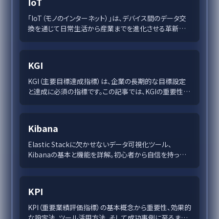
IoT
「IoT（モノのインターネット）」は、デバイス間のデータ交
換を通じて日常生活から産業までを進化させる革新的
技術です。スマートホームやIIoT、スマートシティの事例
を通じて、その利点とセキュリティ課題を理解しつつ、成
長市場の未来を探ります。この記事では、IoTの導入成功
KGI
例とAIとの融合による新たな可能性に注目し、持続可能
な未来への影響を考察します。
KGI（主要目標達成指標）は、企業の長期的な目標設定
と達成に必須の指標です。この記事では、KGIの重要性や
設定方法、達成のための評価基準とツール、実例を通じ
た効果的な活用法について解説しています。企業戦略を
支えるKGIの役割を理解し、持続的な成長を実現する手
Kibana
段を探求しましょう。
Elastic Stackに欠かせないデータ可視化ツール、
Kibanaの基本と機能を詳解。初心者から自信を持って
データ分析を始める方法、セットアップ手順、セキュリテ
ィ対策、ビジネスでの成功事例までを網羅します。
KPI
KPI（重要業績評価指標）の基本概念から重要性、効果的
な設定法、ツール活用方法、そして成功事例に至るまで