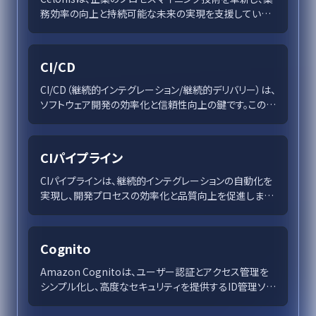
務効率の向上と持続可能な未来の実現を支援していま
す。デジタルツインやプロセスインテリジェンスを駆使し、
迅速な意思決定と競争優位性を提供し続ける存在です。
CI/CD
CI/CD（継続的インテグレーション/継続的デリバリー）は、
ソフトウェア開発の効率化と信頼性向上の鍵です。この記
事では、市場投入の時間短縮や開発チームの生産性向
上を支えるCI/CDの基礎、ステップ、ツール、そして導入
時の課題と成功戦略を詳述します。企業の競争力を高め
CIパイプライン
るCI/CDの重要性を理解し、効果的に活用するための実
践的なガイドを提供します。
CIパイプラインは、継続的インテグレーションの自動化を
実現し、開発プロセスの効率化と品質向上を促進しま
す。頻繁なテストとビルドを通じリスクを低減し、チーム
のコラボレーションと透明性を強化。最新のツールであ
るDockerやKubernetesを活用し、柔軟で迅速なデプ
Cognito
ロイメントが可能です。CIパイプラインの導入は、DevOps
文化推進の重要な要素として、競争力強化に寄与しま
Amazon Cognitoは、ユーザー認証とアクセス管理を
す。
シンプル化し、高度なセキュリティを提供するID管理ソリ
ューションです。多様な機能で開発者とユーザー双方に
優れた体験をもたらします。