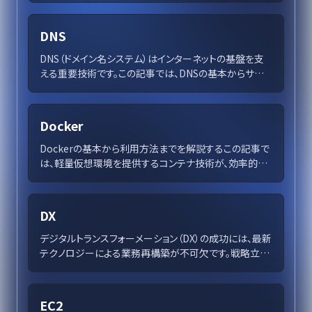
の市場競争力強化を促進します。
DNS
DNS（ドメイン名システム）はインターネットの基盤を支
える重要技術です。この記事では、DNSの基本からサー
バーの種類や仕組み、キャッシング、セキュリティ対策、設
定のベストプラクティスまでの詳細を紹介し、ネットワー
クの信頼性と効率性を高める方法を解説します。
Docker
Dockerの基本から利用方法までを解説するこの記事で
は、軽量仮想環境を提供するコンテナ技術が、効率的か
つセキュアな開発を実現する様子を紹介し、多様な産業
での成功事例を探ります。Dockerの利点や未来展望を
理解し、ソフトウェア開発の新たな地平を切り開く手助け
DX
をします。
デジタルトランスフォーメーション（DX）の成功には、最新
テクノロジーによる業務再構築が不可欠です。戦略立
案、デジタル人材の確保、スケーリング可能なモデルの構
築が重要。その一環として、AIやデータ活用が企業の競
争力を強化します。変革管理で従業員の適応を支援し、
EC2
変化する市場での競争優位を目指しましょう。