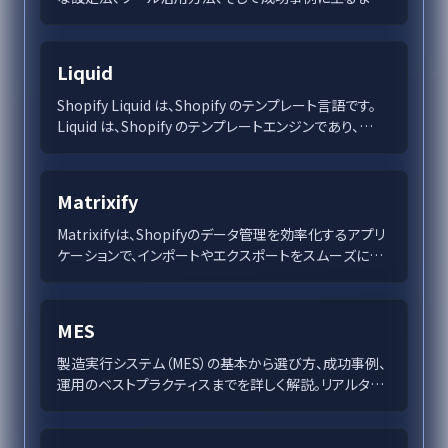
を網羅的に解説。企業成長の鍵となるKPIをデータドリブ
ンな方法で導入し、組織の目標達成を支援する戦略を提
案します。
Liquid
Shopify Liquid は、Shopify のテンプレート言語です。
Liquid は、Shopify のテンプレートエンジンであり、
Shopify のテーマで使用されるテンプレートファイルを
作成するために使用されます。
Matrixify
Matrixifyは、Shopifyのデータ管理を効率化するアプリ
ケーションで、インポートやエクスポートをスムーズに行
い、特に大量データの処理に強みを持っています。直感的
な操作性と強力な自動化機能、セキュリティ対策を兼ね
備え、ビジネス競争力を向上させます。
MES
製造実行システム（MES）の基本から選び方、成功事例、
運用のベストプラクティスまでを詳しく解説。リアルタイ
ムデータ活用で製造業の効率と品質向上を実現する鍵
を探ります。