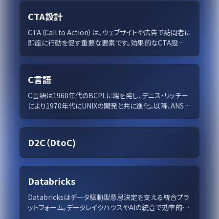
CTA設計
CTA（Call to Action）は、ウェブサイトや広告で訪問者に
即座に行動を促す重要な要素です。効果的なCTA設計と
配置でコンバージョン率を向上し、ビジネスの成功に繋
げましょう。この記事では、基本的な設計のポイントや最
適化の手法、具体的な事例を通じて、CTAをビジネスツ
C言語
ールとして最大限に活用する方法を紹介します。データ
を基にしたテストと最適化で成果を追求し、競争優位を
C言語は1960年代のBCPLに端を発し、デニス・リッチー
築きましょう。
により1970年代にUNIXの開発と共に進化。以降、ANSI
標準化を経て他言語の基盤としても広く採用され、OSか
らゲーム開発まで多岐にわたる分野で活躍を続ける。今
なお学ぶ価値あるその特性を徹底解説。
D2C（DtoC)
Databricks
Databricksはデータ駆動型意思決定を支える統合プラ
ットフォーム。データレイクハウスやAIの統合で効率的な
分析を実現し、セキュアなデータガバナンスを提供。企業