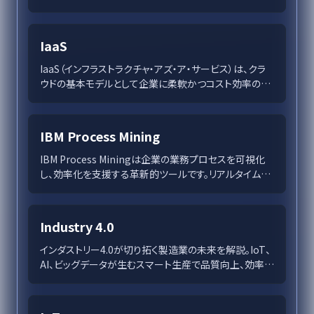
Copilot、Advanced Securityなどの機能を通じて、効率
的な開発とセキュリティを実現します。また、Enterprise
版は大規模組織に最適なソリューションを提供し、プロ
IaaS
ジェクト管理のベストプラクティスを紹介しています。未
来の開発を見据え、AI技術との融合がGitHubによる革
IaaS（インフラストラクチャ・アズ・ア・サービス）は、クラ
新を導いています。
ウドの基本モデルとして企業に柔軟かつコスト効率の良
いITインフラを提供します。スケーラビリティやコスト削
減に優れ、仮想化技術でサーバやストレージを迅速に利
用可能に。大手プロバイダーのAWS、Google Cloud、
IBM Process Mining
Azureの違いや活用事例も詳述。IaaSの導入成功には、
計画的なリソース管理とセキュリティ対策が不可欠です。
IBM Process Miningは企業の業務プロセスを可視化
し、効率化を支援する革新的ツールです。リアルタイム分
析によりボトルネックを特定し、自動化やプロセスシミュ
レーションを通じて生産性向上を実現します。多様な業
界での活用事例により、その有用性は実証済みで、高い
Industry 4.0
ROIを可能にします。プロセスマイニングがもたらす最適
化の未来を探りつつ、導入支援も充実しています。
インダストリー4.0が切り拓く製造業の未来を解説。IoT、
AI、ビッグデータが生むスマート生産で品質向上、効率化
を実現し、持続可能な成長へ。デジタルツインや拡張現
実、サプライチェーン革新の具体例も紹介。