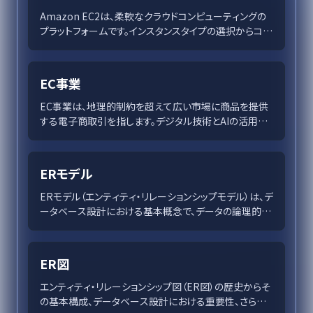
Amazon EC2は、柔軟なクラウドコンピューティングの
プラットフォームです。インスタンスタイプの選択からコス
ト管理のベストプラクティスまで、多岐にわたるスケーラ
ビリティと効率を解説します。EC2での最適なリソース活
用法を知るために、詳細なガイドをご覧ください。
EC事業
EC事業は、地理的制約を超えて広い市場に商品を提供
する電子商取引を指します。デジタル技術とAIの活用が、
コンシューマエクスペリエンス向上や市場の成長を促進
し、持続可能なビジネスの構築に貢献しています。
ERモデル
ERモデル（エンティティ・リレーションシップモデル）は、デ
ータベース設計における基本概念で、データの論理的構
造を視覚化し、エンティティ間の関係を明確にします。
1976年にピーター・チェンが提案し、現在も様々な分野
で活用されています。本記事では、ERモデルの基礎、メリ
ER図
ット、及びその応用事例について詳述し、データベース設
計における重要性を解説します。
エンティティ・リレーションシップ図（ER図）の歴史からそ
の基本構成、データベース設計における重要性、さらに