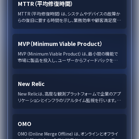
MTTR（平均修復時間）
MTTR（平均修復時間）は、システムやデバイスの故障か
らの復旧に要する時間を示し、業務効率や顧客満足度を
向上させるための重要な指標です。この記事では、
MTTRの基礎知識から計算方法、改善戦略までを詳しく
解説します。
MVP（Minimum Viable Product）
MVP（Minimum Viable Product）は、最小限の機能で
市場に製品を投入し、ユーザーからフィードバックを得
て迅速に改善する手法です。この記事では、MVPの定義
と重要性、開発ステップ、ビジネスへの恩恵、そして起こ
りがちな誤解とその防止策を詳述し、MVPがどのように
New Relic
企業の成長を支えるツールであるかを解説しています。
New Relicは、高度な観測プラットフォームで企業のアプ
リケーションとインフラのリアルタイム監視を行います。
APM、ログ管理、異常検知など多機能を統合し、デジタ
ルトランスフォーメーションを加速させます。主要なクラ
ウドとの連携が容易で、データドリブンなビジネスインサ
OMO
イトの提供を支援します。
OMO（Online Merge Offline）は、オンラインとオフライ