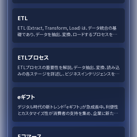
は記法スタイルごとの特徴と限界までを網羅的に解説。
ER図の描き方ガイドとともに、データモデリングの質を向
上させるためのヒントを提供します。データベースの信頼
ETL
性確保に貢献するER図の活用法を紹介。
ETL（Extract, Transform, Load）は、データ統合の基
礎であり、データを抽出、変換、ロードするプロセスを通
じて分析やビジネスインテリジェンスを支えます。ETLの
進化とベストプラクティスを紹介し、クラウドやリアルタ
イムストリーミングの未来を解説します。
ETLプロセス
ETLプロセスの重要性を解説。データ抽出、変換、読み込
みの各ステージを詳述し、ビジネスインテリジェンスを強
化する手法に触れます。データ駆動型戦略を支えるため
の技術進化も紹介します。
eギフト
デジタル時代の新トレンド「eギフト」が急成長中。利便性
とカスタマイズ性が消費者の支持を集め、企業に新たな
ビジネスチャンスをもたらしています。
Eコマース