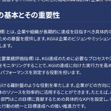
）の基本とその重要性
、主要目標達成指標）とは、企業や組織が長期的に達成を目指すべき
めの基盤を提供します。KGIは企業のビジョンやミッショ
します。
ndicator、主要業績評価指標）は、KGI達成のために必要なプロ
モニタリングすることで、KGIの達成に向けた実行力を高め
るパフォーマンスを測定する役割を担います。
における羅針盤のような役割を果たします。企業がどの方向
のリソースを効率的に活用することができます。たとえば、
、各部門はこの目標に貢献するための具体的なKPIを設定し
た行動の統一と目標達成への強い推進力です。