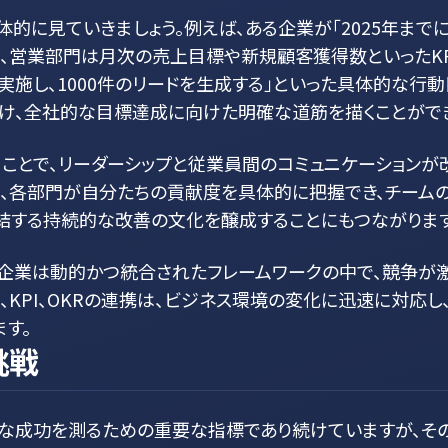
に見ていきましょう。例えば、ある企業が「2025年までに
、営業部門は月次の売上目標や新規顧客獲得数といったKPI
実施し、1000件のリードを生成する」といった具体的な行
け、全社的な目標達成に向けた明確な道筋を描くことができ
ことで、リーダーシップと従業員間のコミュニケーションが
め、各部門が自分たちの貢献度を具体的に把握でき、チーム
結する持続的な改善の文化を醸成することにもつながります
企業は動的かつ統合されたフレームワークの中で、競争が
I、KPI、OKRの連携は、ビジネス環境の変化に迅速に対
す。
挑戦
期的な成功を測るための重要な指標であり続けていますが、そ