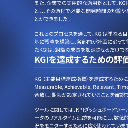
また、企業での実用的な適用例として、KG
とし、その過程で必要な開発時間の短縮や品
とができました。
これらのプロセスを通して、KGIは単なる
基に戦略を構築し、各部門が計画に沿って
たKGIは、組織の成長を加速させるだけで
KGIを達成するための評
KGI（主要目標達成指標）を達成するためには
Measurable, Achievable, R
合致し、期限が設定されていることを確認で
ツールに関しては、KPIダッシュボードツ
ータのリアルタイム追跡を可能にし、数値的な
況をモニターするために広く使われていま