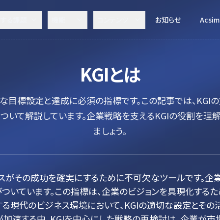
決する課題
機能
コンテンツ
お知らせ
Acsim
KGI
とは
的な目標設定と達成に必須の指標です。この記事では、KG
ついて解説しています。企業戦略を支えるKGIの役割を理
ましょう。
ジネスがその成功を確実にするために不可欠なツールです。
びついています。この指標は、企業のビジョンを具現化する
する現代のビジネス環境において、KGIの適切な設定とそ
が加速する中、KGIを中心にした戦略の再検討は、企業が