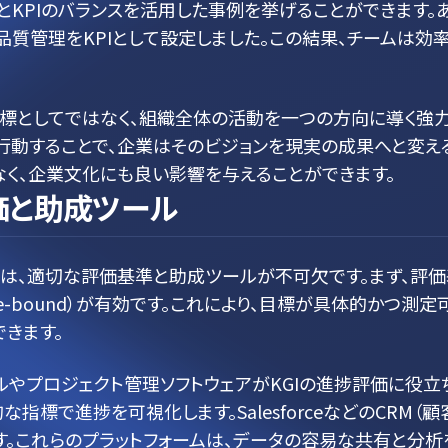
IとKPIのバランスを活用した事例を挙げることができます。
質管理をKPIとして設定しました。この結果、チームは効
目標としてではなく、組織全体の活動を一つの方向に導く強
行動することで、企業はそのビジョンを現実の成果へと変え
なく、企業文化にも良い影響を与えることができます。
価と助成ツール
、適切な評価基準と助成ツールが不可欠です。まず、評価基準とし
elevant, Time-bound）が有効です。これにより、目標が具
きます。
ールやプロジェクト管理ソフトウェアがKGIの進捗評価に役
指標で進捗を可視化します。SalesforceなどのCRM（
す。これらのプラットフォームは、データの容易な共有と分析