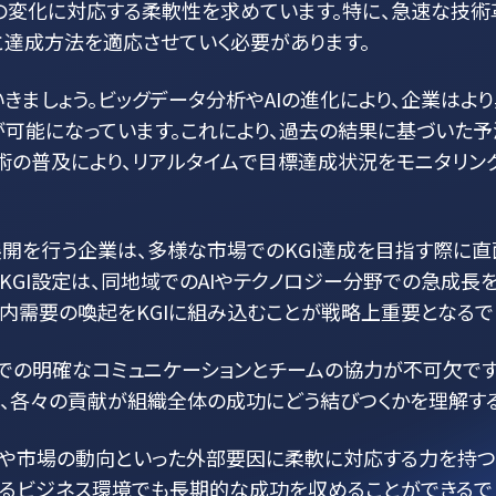
方の変化に対応する柔軟性を求めています。特に、急速な技
と達成方法を適応させていく必要があります。
いきましょう。ビッグデータ分析やAIの進化により、企業はよ
が可能になっています。これにより、過去の結果に基づいた
術の普及により、リアルタイムで目標達成状況をモニタリン
展開を行う企業は、多様な市場でのKGI達成を目指す際に
KGI設定は、同地域でのAIやテクノロジー分野での急成長を
内需要の喚起をKGIに組み込むことが戦略上重要となるでし
部での明確なコミュニケーションとチームの協力が不可欠で
、各々の貢献が組織全体の成功にどう結びつくかを理解する
化や市場の動向といった外部要因に柔軟に対応する力を持つ
るビジネス環境でも長期的な成功を収めることができるでしょ