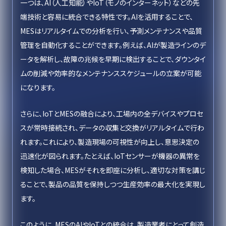
一つは、AI（人工知能）やIoT（モノのインターネット）などの先
端技術と容易に統合できる特性です。AIを活用することで、
MESはリアルタイムでの分析を行い、予測メンテナンスや品質
管理を自動化することができます。例えば、AIが製造ラインのデ
ータを解析し、故障の兆候を早期に検出することで、ダウンタイ
ムの削減や効率的なメンテナンススケジュールの立案が可能
になります。
さらに、IoTとMESの融合により、工場内の全デバイスやプロセ
スが常時接続され、データの収集と交換がリアルタイムで行わ
れます。これにより、製造現場の可視性が向上し、意思決定の
迅速化が図られます。たとえば、IoTセンサーが機器の異常を
検知した場合、MESがそれを即座に分析し、適切な対策を講じ
ることで、製品の品質を保持しつつ生産効率の最大化を実現し
ます。
このように、MESのAIやIoTとの統合は、製造業者にとって創造