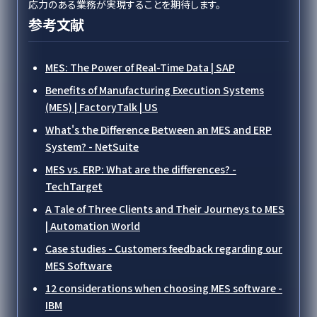
応力のある業務が実現することを期待します。
参考文献
MES: The Power of Real-Time Data | SAP
Benefits of Manufacturing Execution Systems
(MES) | FactoryTalk | US
What's the Difference Between an MES and ERP
System? - NetSuite
MES vs. ERP: What are the differences? -
TechTarget
A Tale of Three Clients and Their Journeys to MES
| Automation World
Case studies - Customers feedback regarding our
MES Software
12 considerations when choosing MES software -
IBM