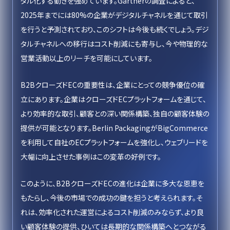
タル化する動きを強めています。Gartnerの調査によると、
2025年までには80%の企業がデジタルチャネルを通じて取引
を行うと予測されており、このシフトは今後も続くでしょう。デジ
タルチャネルへの移行はコスト削減にも寄与し、今や物理的な
営業活動以上のリーチを可能にしています。
B2BクローズドECの重要性は、企業にとっての競争優位の確
立にあります。企業はクローズドECプラットフォームを通じて、
より効率的な取引、顧客との深い関係構築、独自の顧客体験の
提供が可能となります。Berlin PackagingがBigCommerce
を利用して自社のECプラットフォームを強化し、ウェブリードを
大幅に向上させた事例はこの変革の好例です。
このように、B2BクローズドECの進化は企業に多大な恩恵を
もたらし、今後の市場での成功の鍵を担うと考えられます。そ
れは、効率化された運営によるコスト削減のみならず、より良
い顧客体験の提供、ひいては長期的な関係構築へとつながる