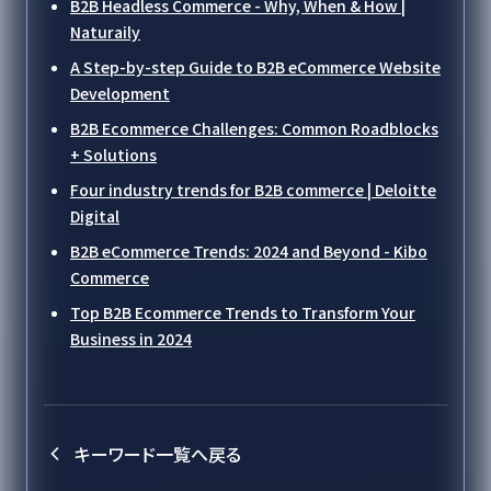
B2B Headless Commerce - Why, When & How |
Naturaily
A Step-by-step Guide to B2B eCommerce Website
Development
B2B Ecommerce Challenges: Common Roadblocks
+ Solutions
Four industry trends for B2B commerce | Deloitte
Digital
B2B eCommerce Trends: 2024 and Beyond - Kibo
Commerce
Top B2B Ecommerce Trends to Transform Your
Business in 2024
キーワード一覧へ戻る