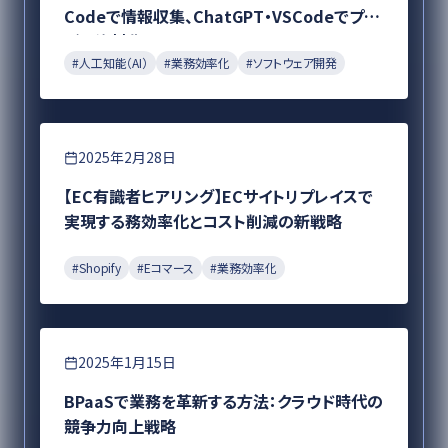
Codeで情報収集、ChatGPT・VSCodeでプレ
ゼン資料化
#
人工知能（AI）
#
業務効率化
#
ソフトウェア開発
Eコマース
2025年2月28日
【EC有識者ヒアリング】ECサイトリプレイスで
実現する務効率化とコスト削減の新戦略
#
Shopify
#
Eコマース
#
業務効率化
DX
2025年1月15日
BPaaSで業務を革新する方法：クラウド時代の
競争力向上戦略