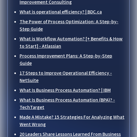
Improvement Consulting
What is operational efficiency? | BDC.ca
The Power of Process Optimization: A Step-by-
Step Guide
What is Workflow Automation? [+ Benefits & How
to Start] - Atlassian
Process Improvement Plans: A Step-by-Step
Guide
17 Steps to Improve Operational Efficiency -
NetSuite
What Is Business Process Automation? | IBM
What Is Business Process Automation (BPA)? -
TechTarget
Made A Mistake? 15 Strategies For Analyzing What
Went Wrong
20 Leaders Share Lessons Learned From Business