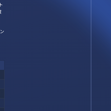
ト
渡
ン