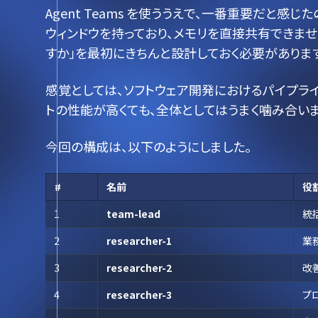
Agent Teams を使ううえで、一番重要だと感じ
ウィンドウを持っており、メモリを直接共有できま
すか」を最初にきちんと設計しておく必要があります
感覚としては、ソフトウェア開発におけるパイプライ
トの性能が高くても、全体としてはうまく噛み合いま
今回の構成は、以下のようにしました。
#
名前
役
1
team-lead
統
2
researcher-1
業
3
researcher-2
改
4
researcher-3
プ