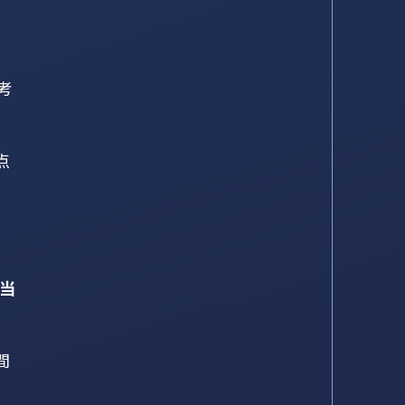
考
点
当
間