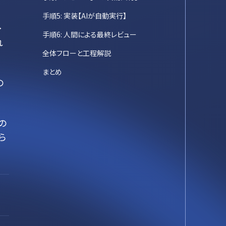
手順5: 実装【AIが自動実行】
→
手順6: 人間による最終レビュー
れ
全体フローと工程解説
まとめ
の
の
ら