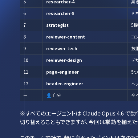
5
researcher-4
稟
6
researcher-5
ド
7
strategist
5
8
reviewer-content
コ
9
reviewer-tech
技
10
reviewer-design
デ
11
page-engineer
5
12
header-engineer
ヘッ
—
👤 自分
全
※すべてのエージェントは Claude Opus 4.6 
切り替えることもできますが、今回は挙動を揃えた
このチーム設計で、特に良かったポイントは次の3つ