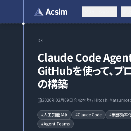
ソリューション
解
DX
Claude Code Agent
GitHubを使って、
の構築
2026年02月09日
松本 均 / Hitoshi Matsumot
#
人工知能（AI）
#
Claude Code
#
業務効率
#
Agent Teams