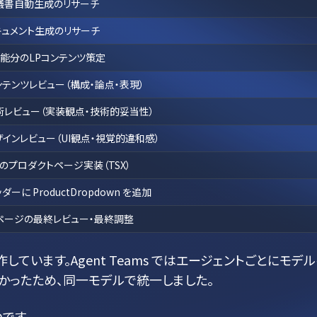
議書自動生成のリサーチ
キュメント生成のリサーチ
機能分のLPコンテンツ策定
ンテンツレビュー（構成・論点・表現）
術レビュー（実装観点・技術的妥当性）
ザインレビュー（UI観点・視覚的違和感）
つのプロダクトページ実装（TSX）
ダーに ProductDropdown を追加
ページの最終レビュー・最終調整
で動作しています。Agent Teams ではエージェントごとにモデ
かったため、同一モデルで統一しました。
です。