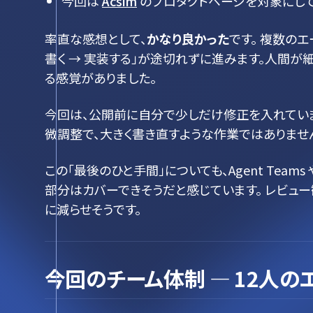
今回は
Acsim
のプロダクトページを対象にして
率直な感想として、
かなり良かった
です。 複数の
書く → 実装する」が途切れずに進みます。人間が
る感覚がありました。
今回は、公開前に自分で少しだけ修正を入れていま
微調整で、大きく書き直すような作業ではありませ
この「最後のひと手間」についても、Agent Teams
部分はカバーできそうだと感じています。 レビュ
に減らせそうです。
今回のチーム体制 ― 12人