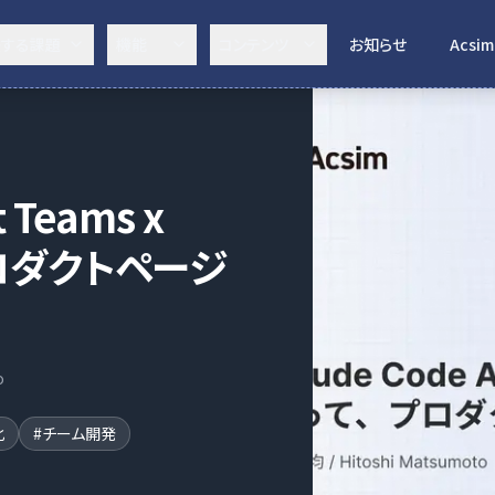
決する課題
機能
コンテンツ
お知らせ
Acsim
 Teams x
プロダクトページ
o
化
#
チーム開発