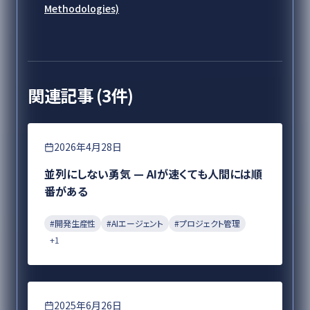
Methodologies)
関連記事 (
3
件)
エンジニアリング
2026年4月28日
並列にしない勇気 — AIが速くても人間には順
番がある
#
開発生産性
#
AIエージェント
#
プロジェクト管理
+
1
DX
2025年6月26日