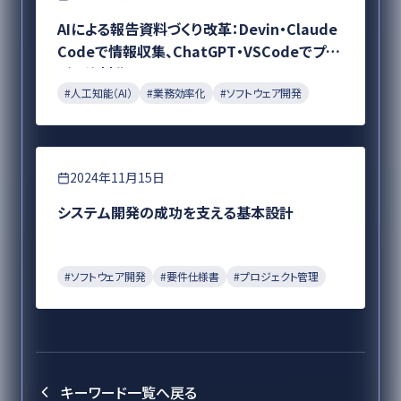
AIによる報告資料づくり改革：Devin・Claude
Codeで情報収集、ChatGPT・VSCodeでプレ
ゼン資料化
#
人工知能（AI）
#
業務効率化
#
ソフトウェア開発
要件定義
2024年11月15日
システム開発の成功を支える基本設計
#
ソフトウェア開発
#
要件仕様書
#
プロジェクト管理
キーワード一覧へ戻る