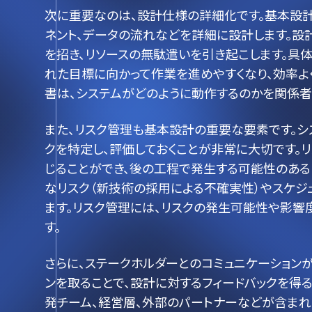
次に重要なのは、設計仕様の詳細化です。基本設
ネント、データの流れなどを詳細に設計します。設
を招き、リソースの無駄遣いを引き起こします。具
れた目標に向かって作業を進めやすくなり、効率よ
書は、システムがどのように動作するのかを関係
また、リスク管理も基本設計の重要な要素です。シ
クを特定し、評価しておくことが非常に大切です。
じることができ、後の工程で発生する可能性のある
なリスク（新技術の採用による不確実性）やスケジ
ます。リスク管理には、リスクの発生可能性や影響
す。
さらに、ステークホルダーとのコミュニケーション
ンを取ることで、設計に対するフィードバックを得
発チーム、経営層、外部のパートナーなどが含まれ