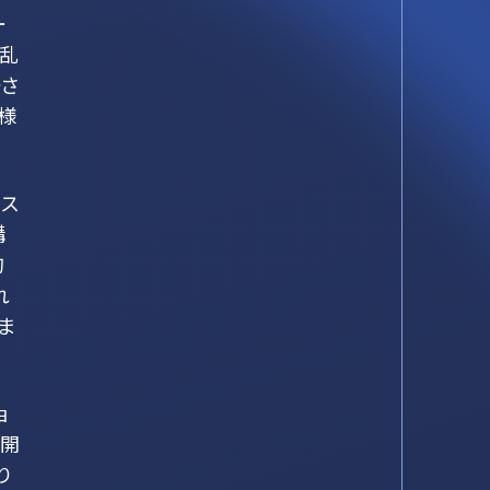
ー
混乱
一さ
様
リス
講
的
れ
ま
ョ
、開
り