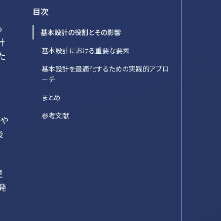
目次
っ
基本設計の役割とその影響
計
基本設計における重要な要素
た
基本設計を最適化するための実践的アプロ
ーチ
まとめ
参考文献
みや
後
戻
発