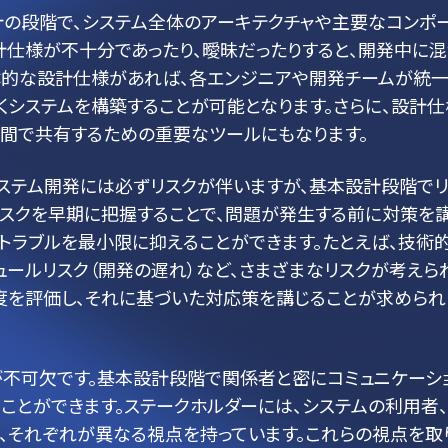
計の段階で、システム全体のアーキテクチャや主要なコンポ
計仕様が不十分であったり、曖昧だったりすると、開発中に
体的な設計仕様があれば、各エンジニアや開発チームが統
くシステムを構築することが可能となります。さらに、設計仕
者間で共有するための重要なツールにもなります。
ステム開発には必ずリスクが伴いますが、基本設計段階で
リスクを早期に把握することで、問題が発生する前に対策を
トラブルを最小限に抑えることができます。たとえば、技術
ュールリスク（開発の遅れ）など、さまざまなリスクが考えら
度を評価し、それに基づいた対応策を講じることが求められ
が不可欠です。基本設計段階で関係者と密にコミュニケーシ
ることができます。ステークホルダーには、システムの利用者
、それぞれが異なる視点を持っています。これらの視点を取