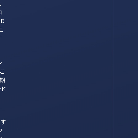
、
コ
D
こ
が
シ
こ
や期
ード
用す
フ