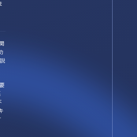
ま
関
功
解説
要
悪
不
キ
す