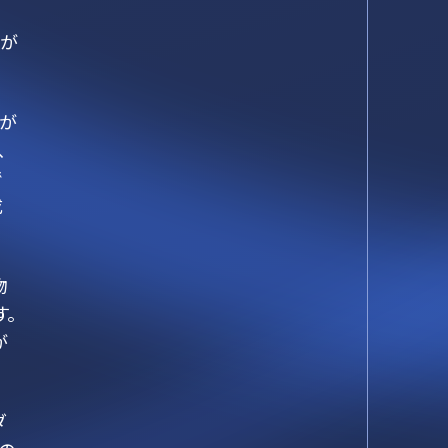
、
とが
スが
、
で
成
物
。
が
ダ