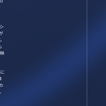
の
す
シ
が
。
も
反映
切に
ま
の
し