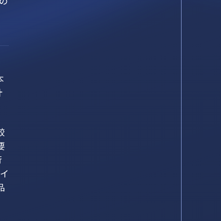
の
本
計
較
要
行
ャイ
品