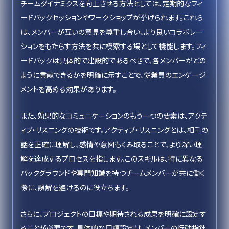
チームダイナミクスを向上させる方法としては、定期的なフィ
ードバックセッションやワークショップが挙げられます。これら
は、メンバーが互いの意見を尊重し合い、より良いコラボレー
ションをもたらす方法を共に模索する場として機能します。フィ
ードバックは具体的で建設的であるべきで、各メンバーがどの
ように貢献できるかを明確に示すことで、従業員のエンゲージ
メントを高める効果があります。
また、効果的なコミュニケーションのもう一つの要素は、アクテ
ィブ・リスニングの技術です。アクティブ・リスニングとは、相手の
話を正確に理解し、感情や意図もくみ取ることで、より深い理
解を達成するプロセスを指します。このスキルは、特に異なる
バックグラウンドや専門知識を持つチームメンバーが共に働く
際に、誤解を避けるのに役立ちます。
さらに、プロジェクトの目標や期待される成果を明確に設定す
ることが必要です。具体的な目標設定は、メンバーの行動指針