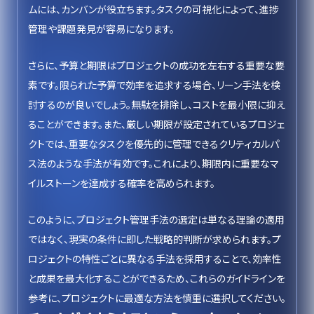
ムには、カンバンが役立ちます。タスクの可視化によって、進捗
管理や課題発見が容易になります。
さらに、予算と期限はプロジェクトの成功を左右する重要な要
素です。限られた予算で効率を追求する場合、リーン手法を検
討するのが良いでしょう。無駄を排除し、コストを最小限に抑え
ることができます。また、厳しい期限が設定されているプロジェ
クトでは、重要なタスクを優先的に管理できるクリティカルパ
ス法のような手法が有効です。これにより、期限内に重要なマ
イルストーンを達成する確率を高められます。
このように、プロジェクト管理手法の選定は単なる理論の適用
ではなく、現実の条件に即した戦略的判断が求められます。プ
ロジェクトの特性ごとに異なる手法を採用することで、効率性
と成果を最大化することができるため、これらのガイドラインを
参考に、プロジェクトに最適な方法を慎重に選択してください。