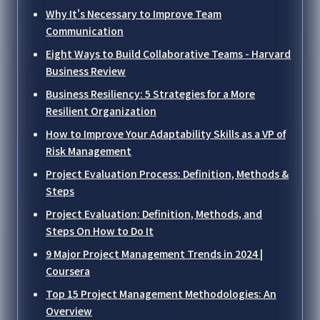
Why It's Necessary to Improve Team
Communication
Eight Ways to Build Collaborative Teams - Harvard
Business Review
Business Resiliency: 5 Strategies for a More
Resilient Organization
How to Improve Your Adaptability Skills as a VP of
Risk Management
Project Evaluation Process: Definition, Methods &
Steps
Project Evaluation: Definition, Methods, and
Steps On How to Do It
9 Major Project Management Trends in 2024 |
Coursera
Top 15 Project Management Methodologies: An
Overview