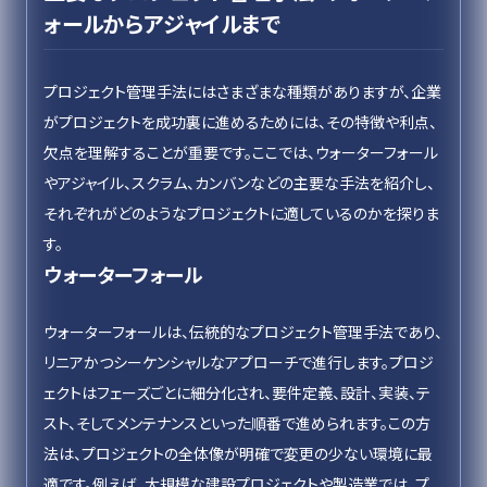
ォールからアジャイルまで
プロジェクト管理手法にはさまざまな種類がありますが、企業
がプロジェクトを成功裏に進めるためには、その特徴や利点、
欠点を理解することが重要です。ここでは、ウォーターフォール
やアジャイル、スクラム、カンバンなどの主要な手法を紹介し、
それぞれがどのようなプロジェクトに適しているのかを探りま
す。
ウォーターフォール
ウォーターフォールは、伝統的なプロジェクト管理手法であり、
リニアかつシーケンシャルなアプローチで進行します。プロジ
ェクトはフェーズごとに細分化され、要件定義、設計、実装、テ
スト、そしてメンテナンスといった順番で進められます。この方
法は、プロジェクトの全体像が明確で変更の少ない環境に最
適です。例えば、大規模な建設プロジェクトや製造業では、プ