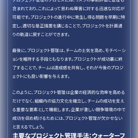
含まれており、これによって思わぬ障害に対する迅速な対応が
可能です。プロジェクトの進行中に発生し得る問題を早期に特
定し、適切な是正措置を講じることで、プロジェクトを計画通
りの軌道に戻すことができます。
最後に、プロジェクト管理は、チームの士気を高め、モチベーシ
ョンを維持する手段ともなります。プロジェクトが成功裏に終
了することで、チームは達成感を共有し、それが今後のプロジ
ェクトにも良い影響を与えます。
このように、プロジェクト管理は企業の経済的な効率を高める
だけでなく、組織内の協力文化を確立し、チームの成功を支え
る重要な要素として機能します。企業が激しい競争環境の中で
成功を収め続けるためには、プロジェクト管理が欠かせない
と言えるでしょう。
主要なプロジェクト管理手法：ウォーターフ