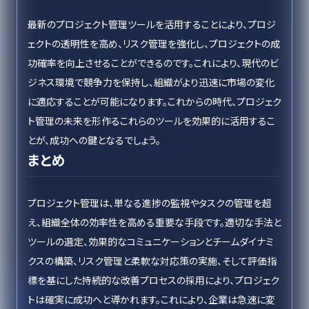
最新のプロジェクト管理ツールを活用することにより、プロジ
ェクトの透明性を高め、リスク管理を強化し、プロジェクトの成
功確率を向上させることができるのです。これにより、現代のビ
ジネス環境で競争力を保持し、組織がより迅速に市場の変化
に適応することが可能になります。これからの時代、プロジェク
ト管理の未来を形作るこれらのツールを効果的に活用するこ
とが、成功への鍵となるでしょう。
まとめ
プロジェクト管理は、単なる進捗の監視やタスクの管理を超
え、組織全体の効率性を高める重要な手段です。適切な手法と
ツールの選定、効果的なコミュニケーションとチームダイナミ
クスの構築、リスク管理と柔軟な対応策の実施、そして評価指
標を基にした持続的な改善プロセスの採用により、プロジェク
トは確実に成功へと導かれます。これにより、企業は急速に変