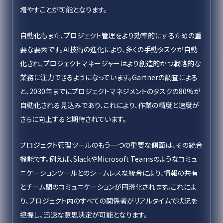
増やすことが可能となります。
自動化もまた、プロジェクト管理をより効率的にするための重
要な要素です。AI技術の進化により、多くの手動タスクが自動
化され、プロジェクトマネージャーはより創造的かつ戦略的な
業務に注力できるようになっています。Gartnerの調査による
と、2030年までにプロジェクトマネジメントのタスクの80%が
自動化される見込みであり、これにより、作業の精度と速度が
さらに向上すると期待されています。
プロジェクト管理ツールのもう一つの重要な側面は、その統合
機能です。例えば、SlackやMicrosoft Teamsのようなコミュ
ニケーションツールとのシームレスな統合により、情報の共有
とチーム間のコミュニケーションが円滑化されます。これによ
り、プロジェクト内のすべての関係者がリアルタイムで状況を
把握し、迅速な意思決定が可能となります。