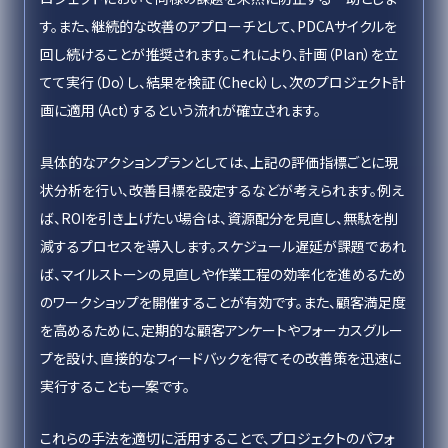
す。また、継続的な改善のアプローチとして、PDCAサイクルを
回し続けることが推奨されます。これにより、計画（Plan）を立
てて実行（Do）し、結果を検証（Check）し、次のプロジェクト計
画に適用（Act）するという流れが確立されます。
具体的なアクションプランとしては、上記の評価指標ごとに現
状分析を行い、改善目標を設定するなどが考えられます。例え
ば、ROIを引き上げたい場合は、資源配分を見直し、無駄を削
減するプロセスを導入します。スケジュール遅延が課題であれ
ば、マイルストーンの見直しや作業工程の効率化を進めるため
のワークショップを開催することが有効です。また、顧客満足度
を高めるために、定期的な顧客アンケートやフォーカスグルー
プを設け、直接的なフィードバックを得てその改善策を迅速に
実行することも一案です。
これらの手法を適切に活用することで、プロジェクトのパフォ