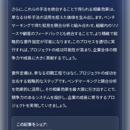
さらに、これらの手法を統合することで得られる相乗効果は、
単なる分析手法の活用を超えた価値を生み出します。ベンチ
マーキングで得た知見を競合分析と組み合わせ、組織内のリソ
ースや顧客のフィードバックとも統合することで、より精緻で戦
略的な要件設定が可能になります。このプロセスを適切に実
行すれば、プロジェクトの成功可能性が高まり、企業全体の競
争力や成長に大きく貢献するでしょう。
要件定義は、単なる初期工程ではなく、プロジェクトの成功を
左右する戦略的なステップです。ベンチマーキングと競合分析
を効果的に活用し、その相乗効果を最大限に引き出すことで、
競争力のあるシステムを設計し、企業の成長に寄与するプロ
ジェクトを実現していきましょう。
この記事をシェア: