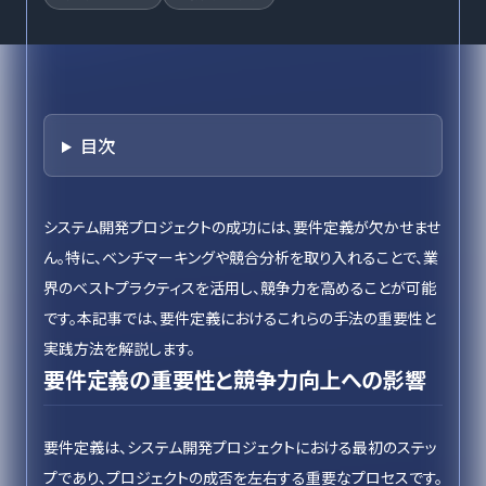
目次
システム開発プロジェクトの成功には、要件定義が欠かせませ
ん。特に、ベンチマーキングや競合分析を取り入れることで、業
界のベストプラクティスを活用し、競争力を高めることが可能
です。本記事では、要件定義におけるこれらの手法の重要性と
実践方法を解説します。
要件定義の重要性と競争力向上への影響
要件定義は、システム開発プロジェクトにおける最初のステッ
プであり、プロジェクトの成否を左右する重要なプロセスです。