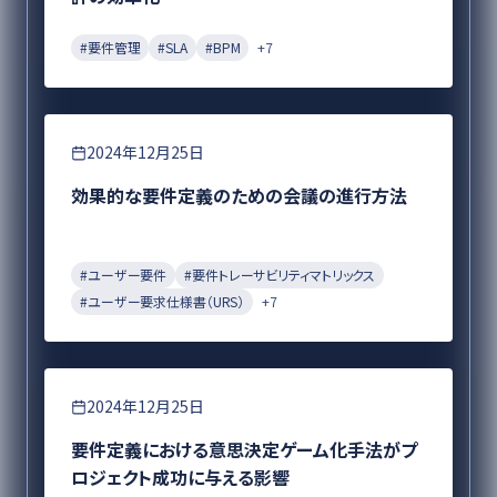
#
要件管理
#
SLA
#
BPM
+
7
要件定義
2024年12月25日
効果的な要件定義のための会議の進行方法
#
ユーザー要件
#
要件トレーサビリティマトリックス
#
ユーザー要求仕様書（URS）
+
7
要件定義
2024年12月25日
要件定義における意思決定ゲーム化手法がプ
ロジェクト成功に与える影響