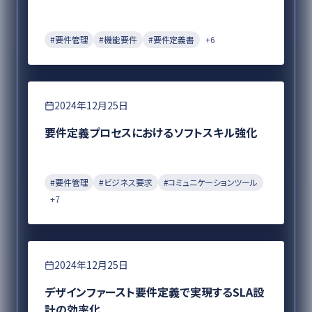
#
要件管理
#
機能要件
#
要件定義書
+
6
要件定義
2024年12月25日
要件定義プロセスにおけるソフトスキル強化
#
要件管理
#
ビジネス要求
#
コミュニケーションツール
+
7
要件定義
2024年12月25日
デザインファースト要件定義で実現するSLA設
計の効率化