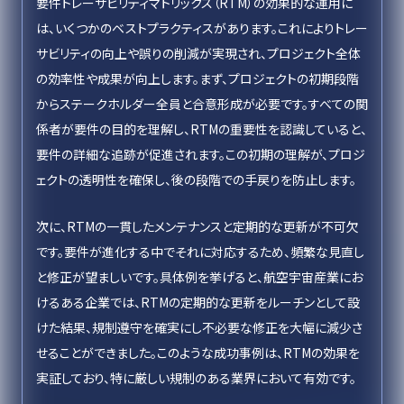
要件トレーサビリティマトリックス（RTM）の効果的な運用に
は、いくつかのベストプラクティスがあります。これによりトレー
サビリティの向上や誤りの削減が実現され、プロジェクト全体
の効率性や成果が向上します。まず、プロジェクトの初期段階
からステークホルダー全員と合意形成が必要です。すべての関
係者が要件の目的を理解し、RTMの重要性を認識していると、
要件の詳細な追跡が促進されます。この初期の理解が、プロジ
ェクトの透明性を確保し、後の段階での手戻りを防止します。
次に、RTMの一貫したメンテナンスと定期的な更新が不可欠
です。要件が進化する中でそれに対応するため、頻繁な見直し
と修正が望ましいです。具体例を挙げると、航空宇宙産業にお
けるある企業では、RTMの定期的な更新をルーチンとして設
けた結果、規制遵守を確実にし不必要な修正を大幅に減少さ
せることができました。このような成功事例は、RTMの効果を
実証しており、特に厳しい規制のある業界において有効です。