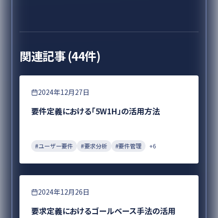
関連記事 (
44
件)
要件定義
2024年12月27日
要件定義における「5W1H」の活用方法
#
ユーザー要件
#
要求分析
#
要件管理
+
6
要件定義
2024年12月26日
要求定義におけるゴールベース手法の活用