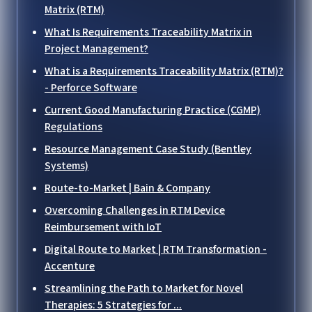
Matrix (RTM)
What Is Requirements Traceability Matrix in
Project Management?
What is a Requirements Traceability Matrix (RTM)?
- Perforce Software
Current Good Manufacturing Practice (CGMP)
Regulations
Resource Management Case Study (Bentley
Systems)
Route-to-Market | Bain & Company
Overcoming Challenges in RTM Device
Reimbursement with IoT
Digital Route to Market | RTM Transformation -
Accenture
Streamlining the Path to Market for Novel
Therapies: 5 Strategies for ...