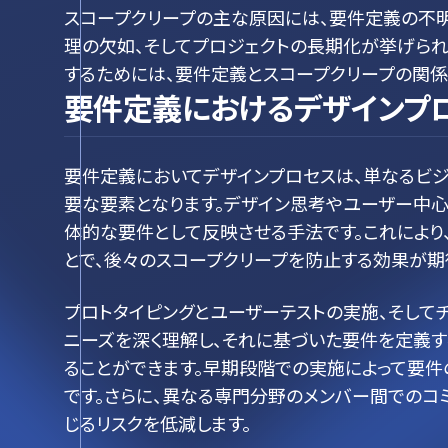
スコープクリープの主な原因には、要件定義の不明
理の欠如、そしてプロジェクトの長期化が挙げられ
するためには、要件定義とスコープクリープの関係
要件定義におけるデザインプ
要件定義においてデザインプロセスは、単なるビ
要な要素となります。デザイン思考やユーザー中心
体的な要件として反映させる手法です。これにより
とで、後々のスコープクリープを防止する効果が期
プロトタイピングとユーザーテストの実施、そして
ニーズを深く理解し、それに基づいた要件を定義す
ることができます。早期段階での実施によって要
です。さらに、異なる専門分野のメンバー間でのコ
じるリスクを低減します。