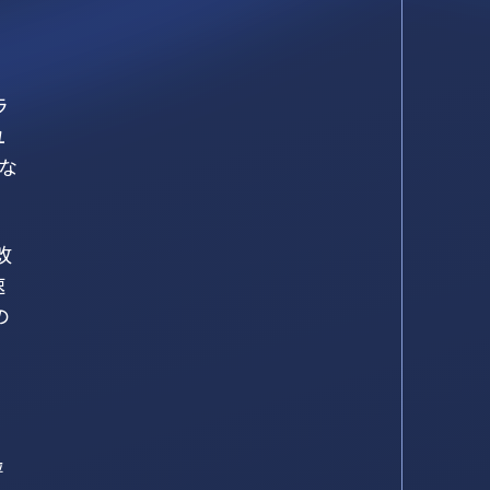
ユ
ラ
ユ
な
改
速
の
評