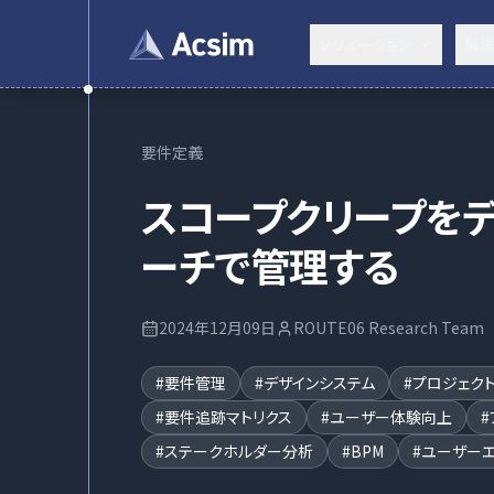
ソリューション
解
要件定義
スコープクリープを
ーチで管理する
2024年12月09日
ROUTE06 Research Team
#
要件管理
#
デザインシステム
#
プロジェク
#
要件追跡マトリクス
#
ユーザー体験向上
#
#
ステークホルダー分析
#
BPM
#
ユーザーエ