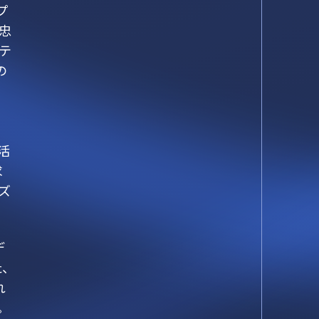
プ
忠
テ
の
活
求
ズ
デ
、
れ
。