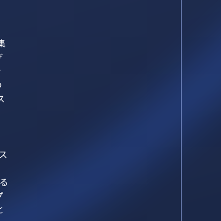
集
ザ
を
の
ス
コス
る
プ
と