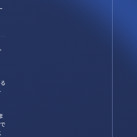
ー
。
なる
ー
ま
階で
ス