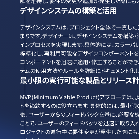
解を維持し、要件の変更や追加が発生した際にもス
デザインシステムの構築と活用
デザインシステムは、プロジェクト全体で一貫した
まりです。デザイナーは、デザインシステムを構築
インプロセスを実現します。具体的には、カラーパ
標準化し、再利用可能なデザインコンポーネントを
コンポーネントを迅速に適用・修正することができ
テムの使用方法やルールを詳細にドキュメント化し
最小限の実行可能な製品とリリース
MVP(Minimum Viable Product)アプ
トを節約するのに役立ちます。具体的には、最小限
後、ユーザーからのフィードバックを基に、必要な
ことで、ユーザーのフィードバックを迅速に取り入
ロジェクトの進行中に要件変更が発生した際にも