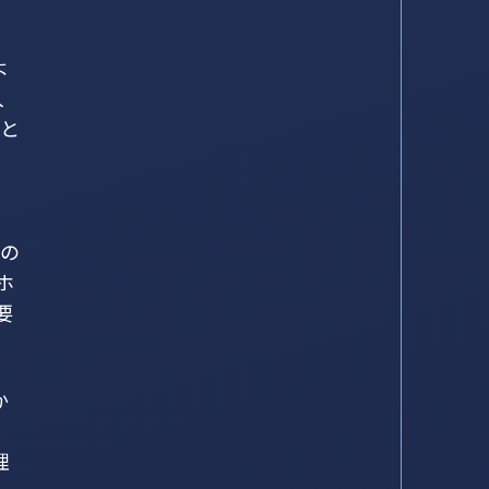
よ
入
こと
他の
ホ
要
か
理