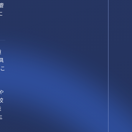
管
に
重
具
るこ
や
絞
能
生