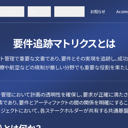
決する課題
機能
コンテンツ
お知らせ
Acsim
要件追跡マトリクス
とは
ェクト管理で重要な文書であり、要件とその実現を追跡し、成
医療や航空などの規制が厳しい分野でも重要な役割を果たし
クト管理において計画の透明性を確保し、要求が正確に満た
素であり、要件とアーティファクトの間の関係を明確にする
ロジェクトにおいて、各ステークホルダーが共有する共通基盤