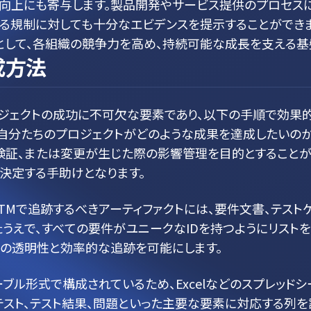
質向上にも寄与します。製品開発やサービス提供のプロセス
る規制に対しても十分なエビデンスを提示することができま
として、各組織の競争力を高め、持続可能な成長を支える基
成方法
、プロジェクトの成功に不可欠な要素であり、以下の手順で効果
、自分たちのプロジェクトがどのような成果を達成したいの
検証、または変更が生じた際の影響管理を目的とすることが
決定する手助けとなります。
RTMで追跡するべきアーティファクトには、要件文書、テスト
たうえで、すべての要件がユニークなIDを持つようにリストを
トの透明性と効率的な追跡を可能にします。
ーブル形式で構成されているため、Excelなどのスプレッド
テスト、テスト結果、問題といった主要な要素に対応する列を