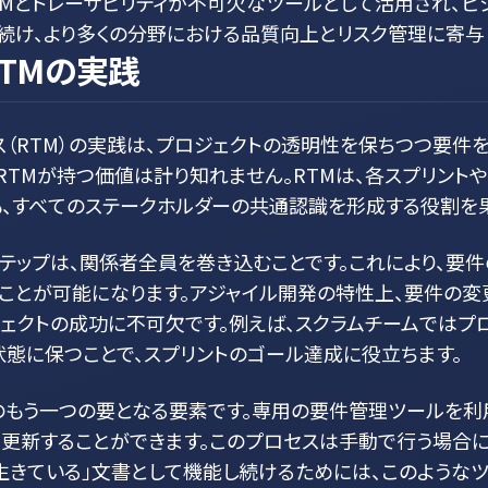
Mとトレーサビリティが不可欠なツールとして活用され、ビ
け、より多くの分野における品質向上とリスク管理に寄与し
TMの実践
（RTM）の実践は、プロジェクトの透明性を保ちつつ要件
TMが持つ価値は計り知れません。RTMは、各スプリント
も、すべてのステークホルダーの共通認識を形成する役割を果
ステップは、関係者全員を巻き込むことです。これにより、要
ことが可能になります。アジャイル開発の特性上、要件の変
ェクトの成功に不可欠です。例えば、スクラムチームではプロ
態に保つことで、スプリントのゴール達成に役立ちます。
のもう一つの要となる要素です。専用の要件管理ツールを利
に更新することができます。このプロセスは手動で行う場合
「生きている」文書として機能し続けるためには、このような