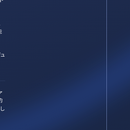
ム
能
ュ
ァ
的
し