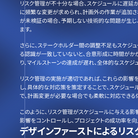
リスク管理が不十分な場合、スケジュールに遅延が
に頻繁な変更が求められ、計画外の作業が追加さ
が未検証の場合、予期しない技術的な問題が生じ
ます。
さらに、ステークホルダー間の調整不足もスケジ
る認識が一致していないと、合意形成に時間がかか
り、マイルストーンの達成が遅れ、全体的なスケジ
リスク管理の実施が適切であれば、これらの影響
し、具体的な対応策を策定することで、スケジュー
で、計画変更が必要な場合でも柔軟に対応できる
このように、リスク管理がスケジュールに与える影
影響をコントロールし、プロジェクトの成功率を向
デザインファーストによるリス