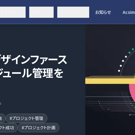
決する課題
機能
コンテンツ
お知らせ
Acsim
ザインファース
ジュール管理を
o
価
#
プロジェクト管理
クト成功
#
プロジェクト計画