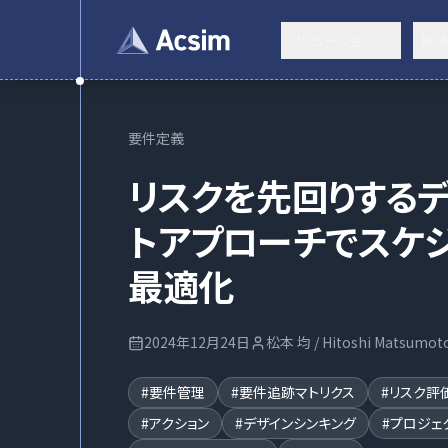
ソリューション
解
要件定義
リスクを先回りするデ
トアプローチでスケ
最適化
2024年12月24日
松本 均 / Hitoshi Matsumot
#
要件管理
#
要件追跡マトリクス
#
リスク評
#
アクション
#
デザインシンキング
#
プロジェ