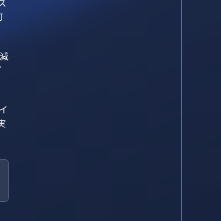
ス
可
軽減
プ
イ
実