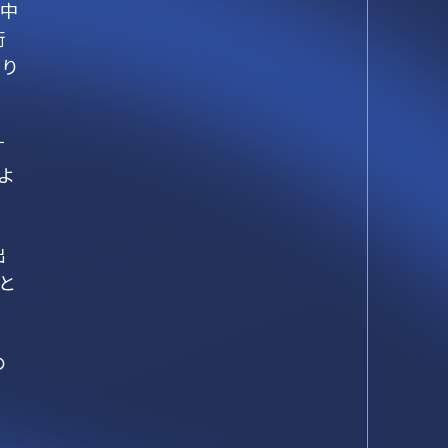
発中
術
まり
す
よ
出
と
の