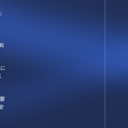
た
有
うに
ス
、要
安