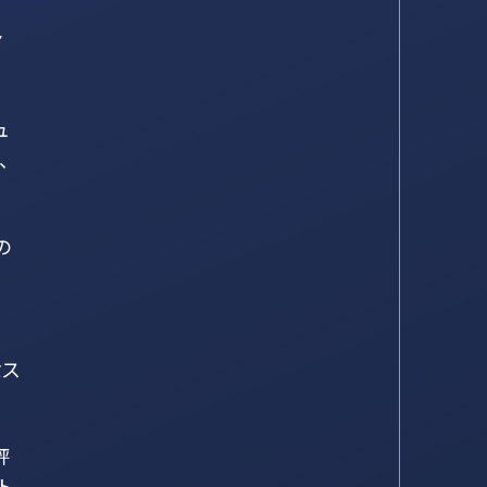
ア
ュ
、
の
セス
評
ト