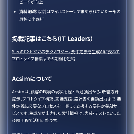
ピードが向上
資料削減
：以前はマイルストーンで求められていた一部の
資料も不要に
掲載記事はこちら（IT Leaders）
SIerのDGビジネステクノロジー、要件定義を生成AIに委ねて
プロトタイプ構築までの期間を短縮
Acsimについて
Acsimは、顧客の環境の現状把握と課題抽出から、改善方針
提示、プロトタイプ構築、稟議支援、設計書の自動出力まで、要
件定義に必要なプロセスを一貫して支援する要件定義AIサー
ビスです。生成AIが出力した設計情報は、実装・テストといった
後続工程で活用可能です。