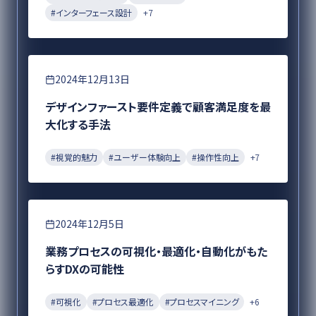
#
インターフェース設計
+
7
要件定義
2024年12月13日
デザインファースト要件定義で顧客満足度を最
大化する手法
#
視覚的魅力
#
ユーザー体験向上
#
操作性向上
+
7
DX
2024年12月5日
業務プロセスの可視化・最適化・自動化がもた
らすDXの可能性
#
可視化
#
プロセス最適化
#
プロセスマイニング
+
6