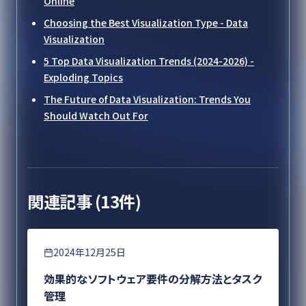
Online
Choosing the Best Visualization Type - Data
Visualization
5 Top Data Visualization Trends (2024-2026) -
Exploding Topics
The Future of Data Visualization: Trends You
Should Watch Out For
関連記事 (
13
件)
要件定義
2024年12月25日
効果的なソフトウェア要件の分解方法とタスク
管理