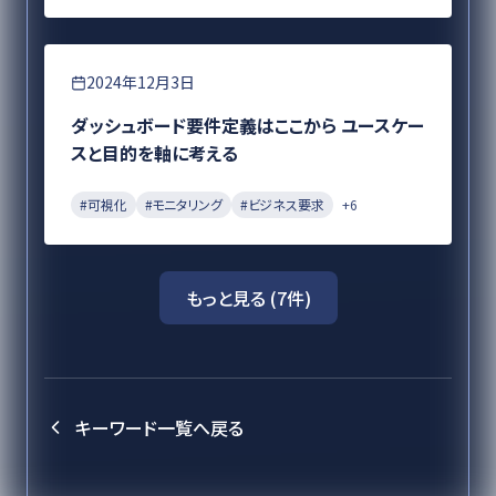
要件定義
2024年12月3日
ダッシュボード要件定義はここから ユースケー
スと目的を軸に考える
#
可視化
#
モニタリング
#
ビジネス要求
+
6
もっと見る (
7
件)
キーワード一覧へ戻る