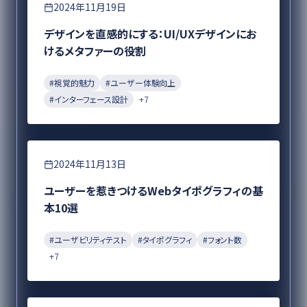
デザイン
2024年11月19日
デザインを直感的にする：UI/UXデザインにお
けるメタファーの役割
#
視覚的魅力
#
ユーザー体験向上
#
インターフェース設計
+
7
デザイン
2024年11月13日
ユーザーを惹きつけるWebタイポグラフィの基
本10選
#
ユーザビリティテスト
#
タイポグラフィ
#
フォント数
+
7