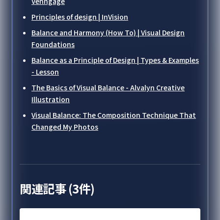
Venngage
Principles of design | InVision
Balance and Harmony (How To) | Visual Design
Foundations
Balance as a Principle of Design | Types & Examples
- Lesson
The Basics of Visual Balance - Alvalyn Creative
Illustration
Visual Balance: The Composition Technique That
Changed My Photos
関連記事 (
3
件)