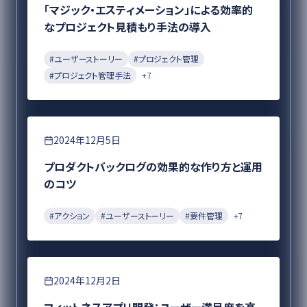
「マジック・エスティメーション」による効率的
なプロジェクト見積もり手法の導入
#
ユーザーストーリー
#
プロジェクト管理
#
プロジェクト管理手法
+
7
要件定義
2024年12月5日
プロダクトバックログの効果的な作り方と運用
のコツ
#
アクション
#
ユーザーストーリー
#
要件管理
+
7
要件定義
2024年12月2日