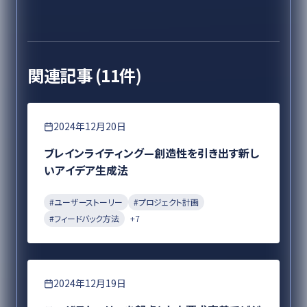
関連記事 (
11
件)
要件定義
2024年12月20日
ブレインライティング—創造性を引き出す新し
いアイデア生成法
#
ユーザーストーリー
#
プロジェクト計画
#
フィードバック方法
+
7
要件定義
2024年12月19日