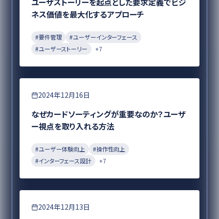
ユーザストーリーを起点とした要求定義でビジ
ネス価値を最大化するアプローチ
#
要件管理
#
ユーザーインターフェース
#
ユーザーストーリー
+
7
DX
2024年12月16日
なぜカードソーティングが重要なのか？ユーザ
ー視点を取り入れる方法
#
ユーザー体験向上
#
操作性向上
#
インターフェース設計
+
7
要件定義
2024年12月13日