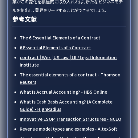
業がこの変化を積極的に取り入れれば、新たなビジネスモデ
ルを創出し、業界をリードすることができるでしょう。
参考文献
The 6 Essential Elements of a Contract
6 Essential Elements of a Contract
contract | Wex | US Law | LII / Legal Information
Institute
The essential elements of a contract - Thomson
Reuters
What Is Accrual Accounting? - HBS Online
What is Cash Basis Accounting? (A Complete
Guide) - HighRadius
Innovative ESOP Transaction Structures - NCEO
Revenue model types and examples - AltexSoft