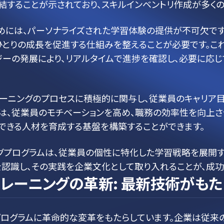
結することが示されており、スキルインベントリ作成が多くの
めには、パーソナライズされた学習体験の提供が不可欠で
ひとりの成長を促進する仕組みを整えることが必要です。こ
ロジーの発展により、リアルタイムで進捗を確認し、必要に応
レーニングのプロセスに積極的に関与し、従業員のキャリア
は、従業員のモチベーションを高め、職務の効率性を向上さ
できる人材を育成する基盤を構築することができます。
ングプログラムは、従業員の個性に特化した学習戦略を展開
認識し、その実践を企業文化として取り入れることが、成功
レーニングの革新: 最新技術がも
プログラムに革命的な変革をもたらしています。企業は従来