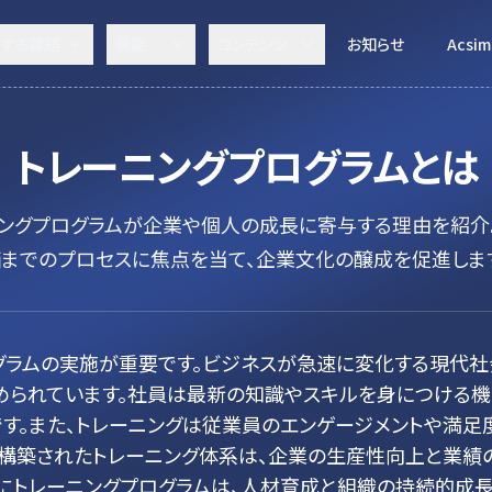
決する課題
機能
コンテンツ
お知らせ
Acsim
トレーニングプログラム
とは
ニングプログラムが企業や個人の成長に寄与する理由を紹介
までのプロセスに焦点を当て、企業文化の醸成を促進しま
グラムの実施が重要です。ビジネスが急速に変化する現代社
められています。社員は最新の知識やスキルを身につける機
す。また、トレーニングは従業員のエンゲージメントや満足
に構築されたトレーニング体系は、企業の生産性向上と業績
うにトレーニングプログラムは、人材育成と組織の持続的成