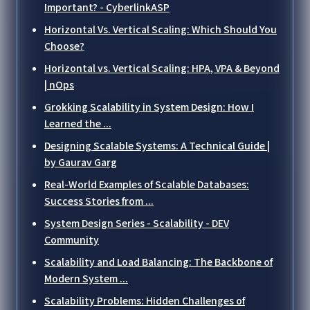
Important? - CyberlinkASP
Horizontal Vs. Vertical Scaling: Which Should You
Choose?
Horizontal vs. Vertical Scaling: HPA, VPA & Beyond
| nOps
Grokking Scalability in System Design: How I
Learned the ...
Designing Scalable Systems: A Technical Guide |
by Gaurav Garg
Real-World Examples of Scalable Databases:
Success Stories from ...
System Design Series - Scalability - DEV
Community
Scalability and Load Balancing: The Backbone of
Modern System ...
Scalability Problems: Hidden Challenges of