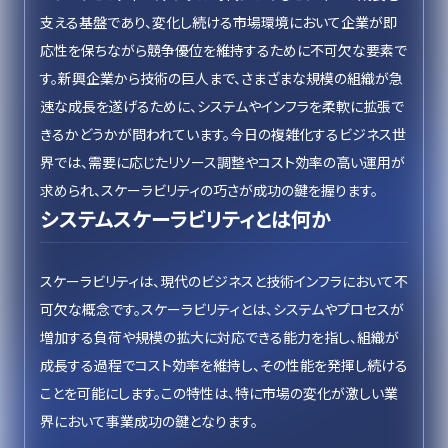
支える基盤であり、変化し続ける市場環境において企業が即
応性を保ちながら競争優位を維持するために不可欠な要素で
す。新興企業から技術の巨人まで、さまざまな規模の組織が急
速な成長を遂げるために、システムやインフラを柔軟に拡張で
きるかどうかが問われています。今日の複雑化するビジネス世
界では、需要に応じたリソース調整やコスト効率の高い運用が
求められ、スケーラビリティの巧さが成功の鍵を握ります。
システムスケーラビリティとは何か
スケーラビリティは、現代のビジネスと技術インフラにおいて不
可欠な概念です。スケーラビリティとは、システムやプロセスが
増加する負荷や規模の拡大に対応できる能力を指し、組織が
成長する過程でコスト効率を維持し、その性能を発揮し続ける
ことを可能にします。この特性は、特に市場の変化が激しい業
界において事業成功の鍵となります。