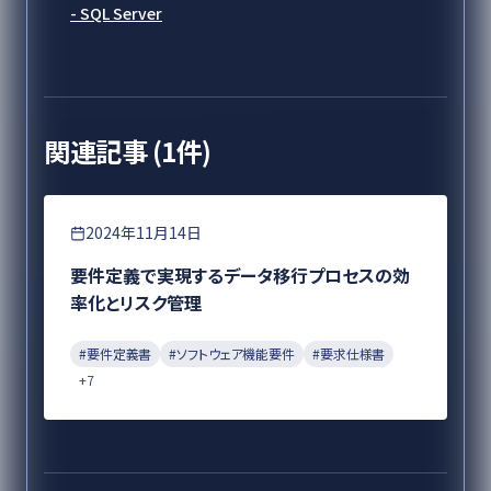
- SQL Server
関連記事 (
1
件)
要件定義
2024年11月14日
要件定義で実現するデータ移行プロセスの効
率化とリスク管理
#
要件定義書
#
ソフトウェア機能要件
#
要求仕様書
+
7