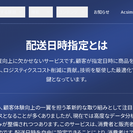
決する課題
機能
コンテンツ
お知らせ
Acsim
配送日時指定
とは
度向上に欠かせないサービスです。顧客が指定日時に商品
し、ロジスティクスコスト削減に貢献。技術を駆使した最適化
鍵となっています。
、顧客体験向上の一翼を担う革新的な取り組みとして注目
スとなることが多くありましたが、現在では高度なデータ分析
が整備されつつあります。このサービスは、消費者と販売
のです。配送日時を自由に設定できることにより、消費者は