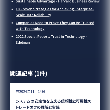
Sustainable Advantage - Harvard Business Review
10 Proven Strategies for Achieving Enterprise-
Scale Data Reliability
Companies Need to Prove They Can Be Trusted
with Technology
2022 Special Report: Trust in Technology -
Edelman
関連記事 (
1
件)
要件定義
2024年11月14日
システムの安定性を支える信頼性と可用性の
トレードオフの理解と実践