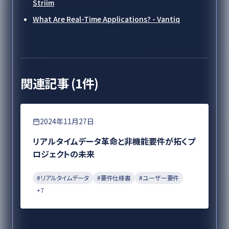
Striim
What Are Real-Time Applications? - Vantiq
関連記事 (
1
件)
要件定義
2024年11月27日
リアルタイムデータ革命と非機能要件が拓くプ
ロジェクトの未来
#
リアルタイムデータ
#
要件仕様書
#
ユーザー要件
+
7