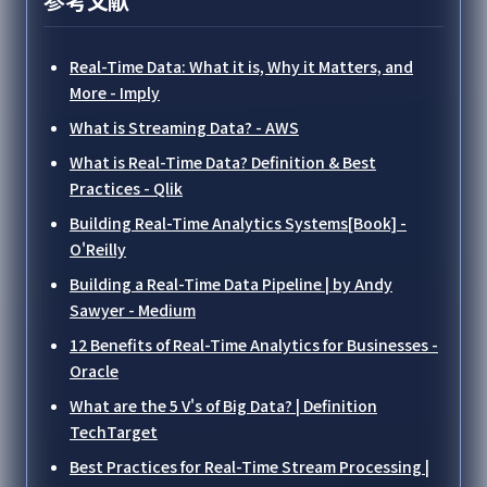
参考文献
Real-Time Data: What it is, Why it Matters, and
More - Imply
What is Streaming Data? - AWS
What is Real-Time Data? Definition & Best
Practices - Qlik
Building Real-Time Analytics Systems[Book] -
O'Reilly
Building a Real-Time Data Pipeline | by Andy
Sawyer - Medium
12 Benefits of Real-Time Analytics for Businesses -
Oracle
What are the 5 V's of Big Data? | Definition
TechTarget
Best Practices for Real-Time Stream Processing |