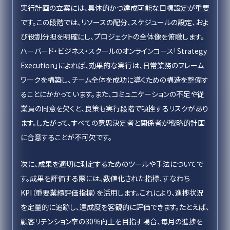
実行計画の立案には、具体的かつ達成可能な目標設定が重要
です。この段階では、リソースの配分、スケジュールの設定、およ
び役割分担を明確にし、プロジェクトの全体像を俯瞰します。
ハーバード・ビジネス・スクールのオンラインコース「Strategy
Execution」によれば、効果的な実行は、日常業務のフレーム
ワークを構築し、チーム全体を成功に導くための構造を整備す
ることにかかっています。また、コミュニケーションの不足や従
業員の同意を欠くと、良策も実行段階で頓挫するリスクがあり
ます。したがって、すべての意思決定者と関係者が戦略的計画
に合意することが不可欠です。
次に、成果を適切に測定するためのツールや手法についてで
す。成果を評価する際には、数値化された指標、すなわち
KPI（重要業績評価指標）を活用します。これにより、進捗状況
を定量的に追跡し、達成度を客観的に評価できます。たとえば、
顧客リテンション率の30％向上を目指す場合、毎月の進捗を