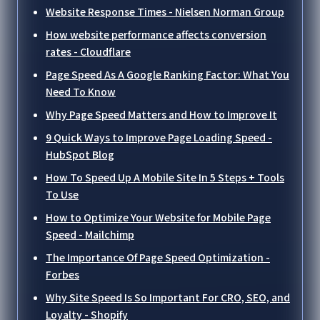
Website Response Times - Nielsen Norman Group
How website performance affects conversion
rates - Cloudflare
Page Speed As A Google Ranking Factor: What You
Need To Know
Why Page Speed Matters and How to Improve It
9 Quick Ways to Improve Page Loading Speed -
HubSpot Blog
How To Speed Up A Mobile Site In 5 Steps + Tools
To Use
How to Optimize Your Website for Mobile Page
Speed - Mailchimp
The Importance Of Page Speed Optimization -
Forbes
Why Site Speed Is So Important For CRO, SEO, and
Loyalty - Shopify