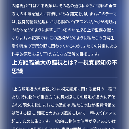
の錯視」と呼ばれる現象は、その名の通り私たちが物体の垂直
方向の距離を過大に評価しがちな錯覚を指します。このテーマ
は、視覚的情報処理における脳のバイアスと、私たちが視野内
の物体をどのように解釈しているのかを探る上で重要な鍵と
なります。本記事では、この錯視がどのように私たちの日常生
活や特定の専門分野に関わっているのか、またその背後にある
科学的原理を掘り下げ、さらなる理解を目指します。
上方距離過大の錯視とは？—視覚認知の不
思議
「上方距離過大の錯視」とは、視覚認知に関する錯覚の一種で
あり、特に物体が垂直方向に見た際にその距離が過大に評価
される現象を指します。この錯覚は、私たちの脳が視覚情報を
処理する際に、距離と大きさの認識において一種のバイアスを
起こすために生じます。一般的に、物体の位置が高いあるいは