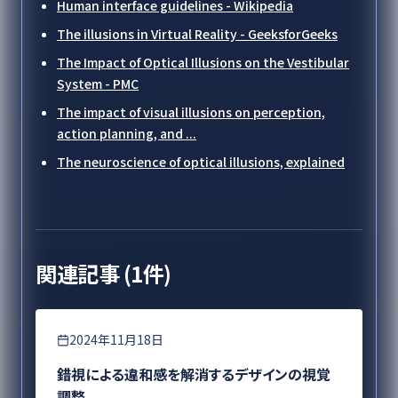
Human interface guidelines - Wikipedia
The illusions in Virtual Reality - GeeksforGeeks
The Impact of Optical Illusions on the Vestibular
System - PMC
The impact of visual illusions on perception,
action planning, and ...
The neuroscience of optical illusions, explained
関連記事 (
1
件)
デザイン
2024年11月18日
錯視による違和感を解消するデザインの視覚
調整