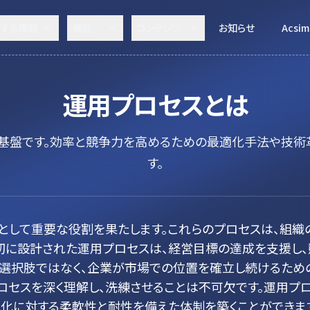
決する課題
機能
コンテンツ
お知らせ
Acsim
運用プロセス
とは
基盤です。効率と競争力を高めるための最適化手法や技術
す。
として重要な役割を果たします。これらのプロセスは、組織
切に設計された運用プロセスは、経営目標の達成を支援し、
選択肢ではなく、企業が市場での位置を確立し続けるための
ロセスを深く理解し、洗練させることは不可欠です。運用プ
変化に対する柔軟性と耐性を備えた体制を築くことができま