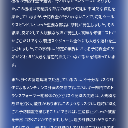
機械の予防保全が適切に行われなかったケースがありまし
た。この機械は高精度な部品の成形や切削に不可欠な役割を
果たしていますが、予防保全が行われないことで、切削ツール
やスピンドルといった重要な部品に摩耗が発生しました。その
結果、突如として大規模な故障が発生し、高額な修理コストが
かさむだけでなく、製造スケジュール全体にも大きな遅れを生
じさせました。この事例は、特定の業界における予防保全の欠
如がどれほど大きな潜在的損失につながるかを物語っていま
す。
また、多くの製造現場で共通しているのは、不十分なリスク評
価によるメンテナンス計画の欠陥です。エネルギー部門でのト
ランスフォーマー絶縁体の劣化リスク認識の失敗は、大規模な
故障を招く可能性があります。このようなリスクは、適時に識別
され予防措置を講じることができれば、生産停止といった被害
を未然に防ぐことができます。しかし、過少評価されがちなこれ
らのリスクは、適切なリスク評価なしでは見過ごされがちです。