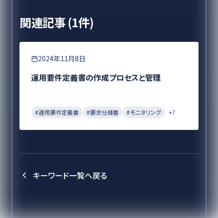
関連記事 (
1
件)
要件定義
2024年11月8日
運用要件定義書の作成プロセスと管理
#
運用要件定義書
#
要求仕様書
#
モニタリング
+
7
キーワード一覧へ戻る