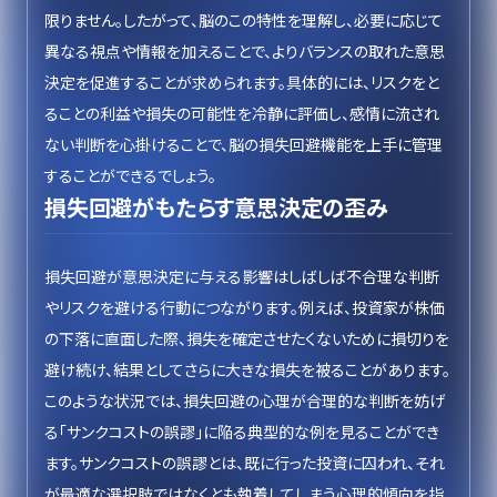
限りません。したがって、脳のこの特性を理解し、必要に応じて
異なる視点や情報を加えることで、よりバランスの取れた意思
決定を促進することが求められます。具体的には、リスクをと
ることの利益や損失の可能性を冷静に評価し、感情に流され
ない判断を心掛けることで、脳の損失回避機能を上手に管理
することができるでしょう。
損失回避がもたらす意思決定の歪み
損失回避が意思決定に与える影響はしばしば不合理な判断
やリスクを避ける行動につながります。例えば、投資家が株価
の下落に直面した際、損失を確定させたくないために損切りを
避け続け、結果としてさらに大きな損失を被ることがあります。
このような状況では、損失回避の心理が合理的な判断を妨げ
る「サンクコストの誤謬」に陥る典型的な例を見ることができ
ます。サンクコストの誤謬とは、既に行った投資に囚われ、それ
が最適な選択肢ではなくとも執着してしまう心理的傾向を指