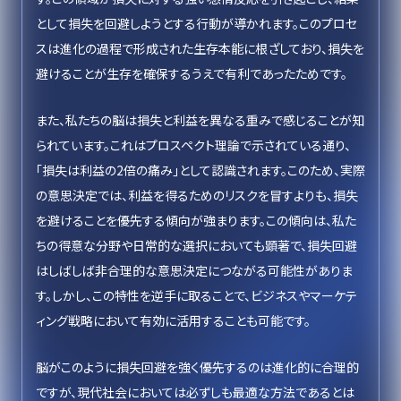
として損失を回避しようとする行動が導かれます。このプロセ
スは進化の過程で形成された生存本能に根ざしており、損失を
避けることが生存を確保するうえで有利であったためです。
また、私たちの脳は損失と利益を異なる重みで感じることが知
られています。これはプロスペクト理論で示されている通り、
「損失は利益の2倍の痛み」として認識されます。このため、実際
の意思決定では、利益を得るためのリスクを冒すよりも、損失
を避けることを優先する傾向が強まります。この傾向は、私た
ちの得意な分野や日常的な選択においても顕著で、損失回避
はしばしば非合理的な意思決定につながる可能性がありま
す。しかし、この特性を逆手に取ることで、ビジネスやマーケテ
ィング戦略において有効に活用することも可能です。
脳がこのように損失回避を強く優先するのは進化的に合理的
ですが、現代社会においては必ずしも最適な方法であるとは