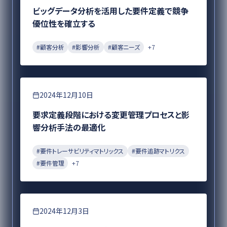
ビッグデータ分析を活用した要件定義で競争
優位性を確立する
#
顧客分析
#
影響分析
#
顧客ニーズ
+
7
要件定義
2024年12月10日
要求定義段階における変更管理プロセスと影
響分析手法の最適化
#
要件トレーサビリティマトリックス
#
要件追跡マトリクス
#
要件管理
+
7
DX
2024年12月3日