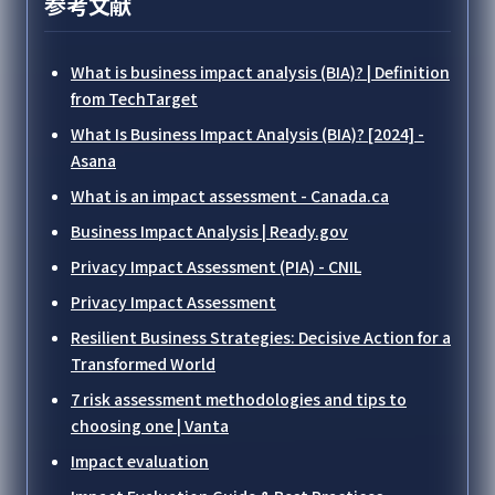
参考文献
What is business impact analysis (BIA)? | Definition
from TechTarget
What Is Business Impact Analysis (BIA)? [2024] -
Asana
What is an impact assessment - Canada.ca
Business Impact Analysis | Ready.gov
Privacy Impact Assessment (PIA) - CNIL
Privacy Impact Assessment
Resilient Business Strategies: Decisive Action for a
Transformed World
7 risk assessment methodologies and tips to
choosing one | Vanta
Impact evaluation