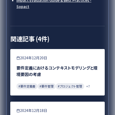
Impact Evaluation Guide & Best Practices -
Sopact
関連記事 (
4
件)
要件定義
2024年12月20日
要件定義におけるコンテキストモデリングと環
境要因の考慮
#
要件定義書
#
要件管理
#
プロジェクト管理
+
7
要件定義
2024年12月18日