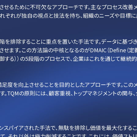
せるために不可欠なアプローチです。主なプロセス改善メソッド
ます。それぞれが独自の視点と技法を持ち、組織のニーズや目標
し、欠陥を排除することに重点を置いた手法です。データに基
。この方法論の中核となるのがDMAIC（Define（定義する）、
rol（制御する））の5段階のプロセスで、企業はこれを通じて継
満足度を向上させることを目的としたアプローチです。この
。TQMの原則には、顧客重視、トップマネジメントの関与
インスパイアされた手法で、無駄を排除し価値を最大化するこ
て、それ以外は極力削減することです。これには、価値ストリ