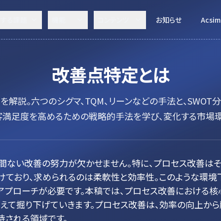
決する課題
機能
コンテンツ
お知らせ
Acsim
改善点特定
とは
解説。六つのシグマ、TQM、リーンなどの手法と、SWOT
客満足度を高めるための戦略的手法を学び、変化する市場環
間ない改善の努力が欠かせません。特に、プロセス改善はそ
けており、求められるのは柔軟性と効率性。このような環境
アプローチが必要です。本稿では、プロセス改善における
交えて掘り下げていきます。プロセス改善は、効率の向上か
待される領域です。