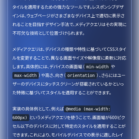
タイルを適用するための強力なツールです。レスポンシブデザ
インは、ウェブページがさまざまなデバイス上で適切に表示さ
れることを目指すデザイン手法で、メディアクエリはその実現に
不可欠な技術として位置づけられます。
メディアクエリは、デバイスの種類や特性に基づいてCSSスタイ
ルを変更することで、異なる画面サイズや解像度に柔軟に対応
します。具体的には、デバイスの画面幅（
や
min-width
）や高さ、向き（
）、さらにはユー
max-width
orientation
ザーのデバイスにタッチスクリーンが搭載されているかといっ
た特徴に基づいてスタイルを適用することができます。
実装の具体例として、例えば
@media (max-width:
というメディアクエリを使うことで、画面幅が600ピク
600px)
セル以下のデバイスに対して特定のスタイルを適用することが
できます。これにより、モバイルデバイスでの表示に適したレイ