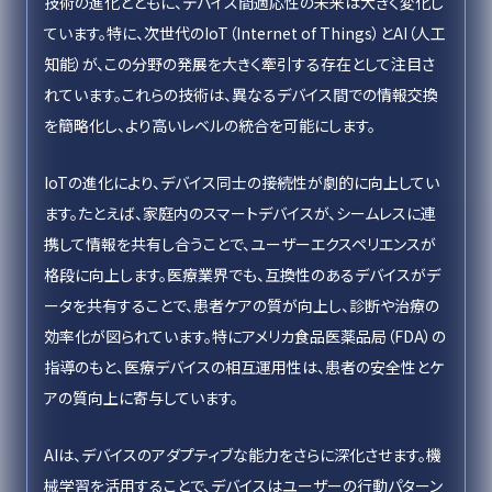
技術の進化とともに、デバイス間適応性の未来は大きく変化し
ています。特に、次世代のIoT（Internet of Things）とAI（人工
知能）が、この分野の発展を大きく牽引する存在として注目さ
れています。これらの技術は、異なるデバイス間での情報交換
を簡略化し、より高いレベルの統合を可能にします。
IoTの進化により、デバイス同士の接続性が劇的に向上してい
ます。たとえば、家庭内のスマートデバイスが、シームレスに連
携して情報を共有し合うことで、ユーザーエクスペリエンスが
格段に向上します。医療業界でも、互換性のあるデバイスがデ
ータを共有することで、患者ケアの質が向上し、診断や治療の
効率化が図られています。特にアメリカ食品医薬品局（FDA）の
指導のもと、医療デバイスの相互運用性は、患者の安全性とケ
アの質向上に寄与しています。
AIは、デバイスのアダプティブな能力をさらに深化させます。機
械学習を活用することで、デバイスはユーザーの行動パターン