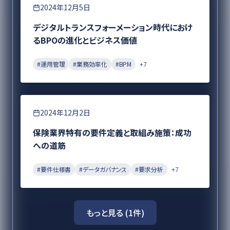
DX
2024年12月5日
デジタルトランスフォーメーション時代におけ
るBPOの進化とビジネス価値
#
運用管理
#
業務効率化
#
BPM
+
7
要件定義
2024年12月2日
保険業界特有の要件定義と取組み施策：成功
への道筋
#
要件仕様書
#
データガバナンス
#
要求分析
+
7
もっと見る (
1
件)