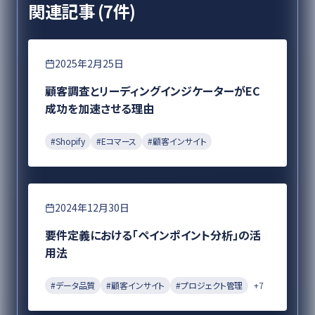
関連記事 (
7
件)
Eコマース
2025年2月25日
顧客調査とリーディングインジケーターがEC
成功を加速させる理由
#
Shopify
#
Eコマース
#
顧客インサイト
要件定義
2024年12月30日
要件定義における「ペインポイント分析」の活
用法
#
データ品質
#
顧客インサイト
#
プロジェクト管理
+
7