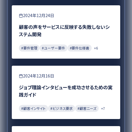
要件定義
2024年12月24日
顧客の声をサービスに反映する失敗しないシ
ステム開発
#
要件管理
#
ユーザー要件
#
要件仕様書
+
6
DX
2024年12月16日
ジョブ理論インタビューを成功させるための実
践ガイド
#
顧客インサイト
#
ビジネス要求
#
顧客ニーズ
+
7