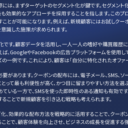
には、まずターゲットのセグメント化が鍵です。セグメント
最も効果的なアプローチを採用することを指します。このプ
すことが可能になります。例えば、新規顧客にはお試しクー
を意識した施策が求められます。
化です。顧客データを活用し、一人一人の嗜好や購買履歴
ば、GoogleやFacebookの広告プラットフォームを使
の一例です。これにより、顧客は「自分に特化されたオファ
要があります。クーポンの配布には、電子メール、SMS、ソ
にとって最も利便性が高く、かつ目に留まりやすい方法を選
ている一方で、SMSを使った即時性のある通知も有効です
することで新規顧客を引き込む戦略も考えられます。
イズ化、効果的な配布方法を戦略的に活用することで、クーポ
ることで、顧客体験を向上させ、ビジネスの成長を促進する強