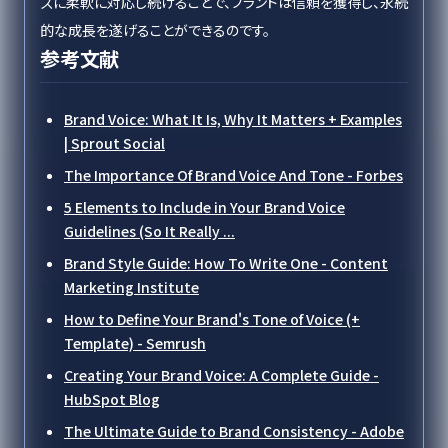
ズに柔軟に対応し続けることで、ブランドは信頼を獲得し、永続
的な成長を遂げることができるのです。
参考文献
Brand Voice: What It Is, Why It Matters + Examples
| Sprout Social
The Importance Of Brand Voice And Tone - Forbes
5 Elements to Include in Your Brand Voice
Guidelines (So It Really ...
Brand Style Guide: How To Write One - Content
Marketing Institute
How to Define Your Brand's Tone of Voice (+
Template) - Semrush
Creating Your Brand Voice: A Complete Guide -
HubSpot Blog
The Ultimate Guide to Brand Consistency - Adobe