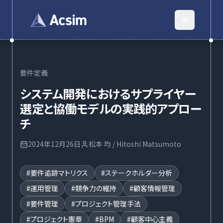
要件定義
システム開発におけるサプライヤー
選定と協働モデルの実践的アプロー
チ
2024年12月26日
松本 均 / Hitoshi Matsumoto
#
要件追跡マトリクス
#
ステークホルダー分析
#
運用管理
#
競争力の維持
#
顧客情報管理
#
要件管理
#
プロジェクト管理手法
#
プロジェクト憲章
#
BPM
#
顧客中心主義