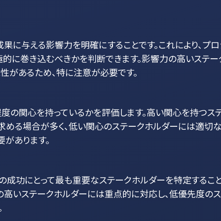
果に与える影響力を明確にすることです。これにより、プロ
極的に巻き込むべきかを判断できます。影響力の高いステー
性があるため、特に注意が必要です。
程度の関心を持っているかを評価します。高い関心を持つス
求める場合が多く、低い関心のステークホルダーには適切
要があります。
トの成功にとって最も重要なステークホルダーを特定するこ
の高いステークホルダーには重点的に対応し、低優先度のス
。