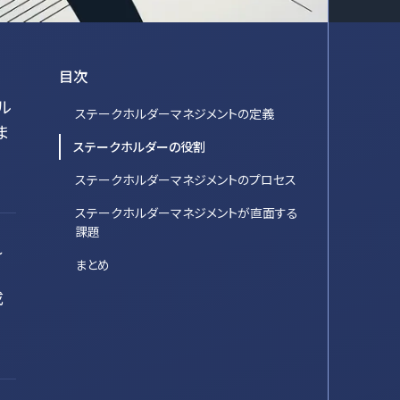
目次
ル
ステークホルダーマネジメントの定義
ま
ステークホルダーの役割
ステークホルダーマネジメントのプロセス
ステークホルダーマネジメントが直面する
課題
れ
まとめ
期
成