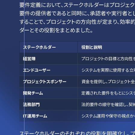
要件定義において、ステークホルダーはプロジェク
要件の提供者であると同時に、承認者や実行者と
することで、プロジェクトの方向性が定まり、効率
ダーとその役割をまとめました。
ステークホルダー
役割と説明
経営陣
プロジェクトの目標と方向性
エンドユーザー
システムを実際に使用する立
プロジェクトスポンサー
資金を提供し、プロジェクト全
開発チーム
定義された要件をもとにシス
法務部門
法的要件の順守を確認し、契
IT運用チーム
システム運用や保守の視点から
ステークホルダーのそれぞれの役割を明確化し、プ