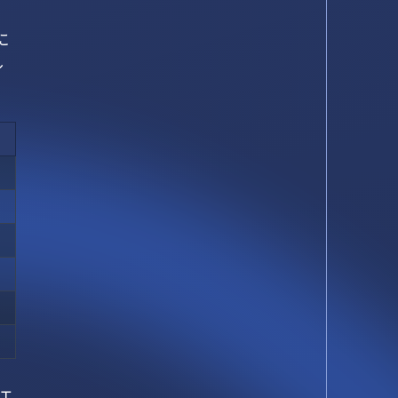
る
に
ル
ェ