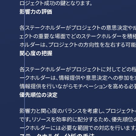
ロジェクト成功の鍵となります。
影響力の評価
各ステークホルダーがプロジェクトの意思決定や成
ェクトの重要な場面でどのステークホルダーを積
ホルダーは、プロジェクトの方向性を左右する可能
関心度の把握
各ステークホルダーがプロジェクトに対してどの
ークホルダーは、情報提供や意思決定への参加を
情報提供を行いながらモチベーションを高める必
優先順位の決定
影響力と関心度のバランスを考慮し、プロジェク
です。リソースを効率的に配分するため、優先順位
ークホルダーには必要な範囲での対応を行います