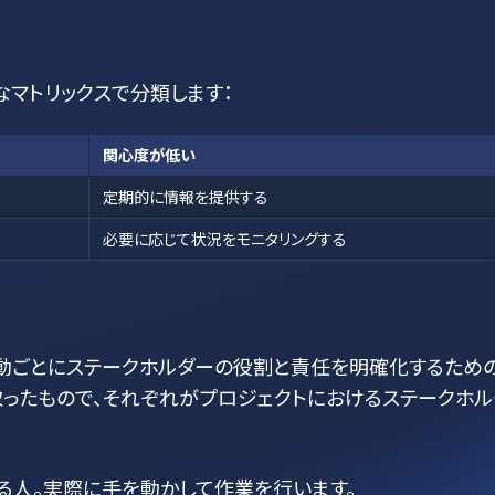
マトリックスで分類します：
関心度が低い
定期的に情報を提供する
必要に応じて状況をモニタリングする
や活動ごとにステークホルダーの役割と責任を明確化するため
取ったもので、それぞれがプロジェクトにおけるステークホル
する人。実際に手を動かして作業を行います。