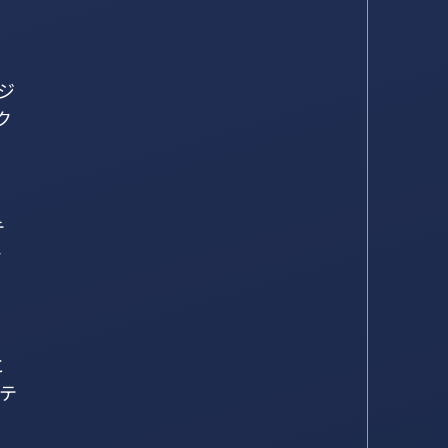
ジ
ク
テ
な
と
テ