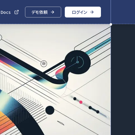
 Docs
デモ依頼
ログイン