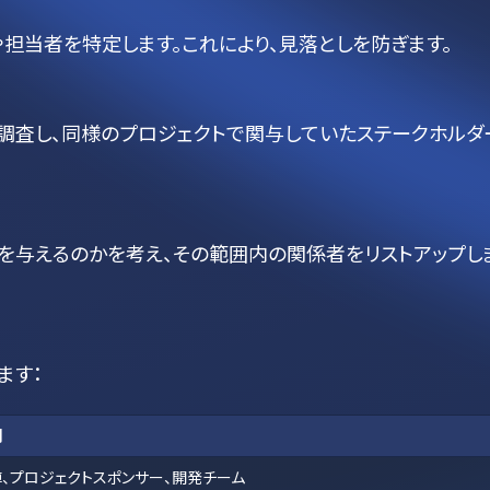
担当者を特定します。これにより、見落としを防ぎます。
調査し、同様のプロジェクトで関与していたステークホルダ
を与えるのかを考え、その範囲内の関係者をリストアップし
ます：
例
、プロジェクトスポンサー、開発チーム