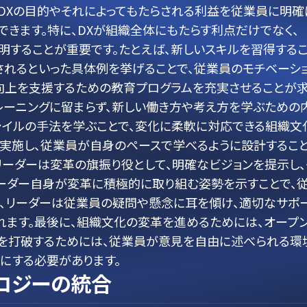
DXの目的やそれによってもたらされる利益を従業員に明確
できます。特に、DXが組織全体にもたらす利点だけでなく、
することが重要です。たとえば、新しいスキルを習得する
されるといった具体例を挙げることで、従業員のモチベーシ
ル向上を支援するための教育プログラムを充実させることが
レーニングに留まらず、新しい働き方や考え方を学ぶための
ャイルの手法を学ぶことで、変化に柔軟に対応できる組織文
に実施し、従業員が自身のペースで学べるように設計するこ
リーダーは変革の旗振り役として、明確なビジョンを提示し、
リーダー自身が変革に積極的に取り組む姿勢を示すことで、
に、リーダーは従業員の疑問や懸念に耳を傾け、適切なサポ
れます。最後に、組織文化の変革を進めるためには、オープ
を打破するためには、従業員が意見を自由に述べられる環
にする必要があります。
ロジーの統合