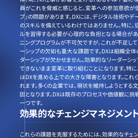
員がこれを脅威と感じると、変革への参加意欲が低
プ」の問題があります。DXには、デジタル技術や
のスキルを備えているわけではありません。特に、
ルを習得する必要が心理的な負担となる場合があ
ニングプログラムが不可欠ですが、これが不足して
ーシップの欠如も重大な課題です。DXは組織全
ダーシップが欠かせません。効果的なリーダーシッ
できないまま変革に取り組むことになります。特に
はDXを進める上での大きな障害となります。これ
れます。多くの企業では、現状を維持しようとする
因となります。DXは既存のプロセスや価値観に
一つです。
効果的なチェンジマネジメン
これらの課題を克服するためには、効果的なチェン