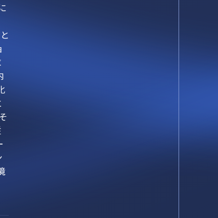
に
こと
ョ
求
内
化
と
そ
従
ー
ン
境