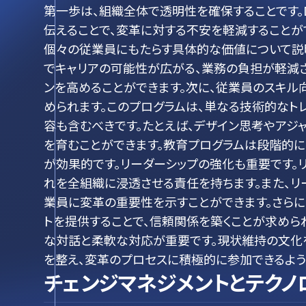
第一歩は、組織全体で透明性を確保することです。
伝えることで、変革に対する不安を軽減することが
個々の従業員にもたらす具体的な価値について説明
でキャリアの可能性が広がる、業務の負担が軽減
ンを高めることができます。次に、従業員のスキ
められます。このプログラムは、単なる技術的なト
容も含むべきです。たとえば、デザイン思考やアジ
を育むことができます。教育プログラムは段階的
が効果的です。リーダーシップの強化も重要です。
れを全組織に浸透させる責任を持ちます。また、
業員に変革の重要性を示すことができます。さら
トを提供することで、信頼関係を築くことが求めら
な対話と柔軟な対応が重要です。現状維持の文化
を整え、変革のプロセスに積極的に参加できるよう
チェンジマネジメントとテクノ