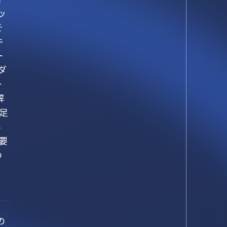
ッ
そ
キ
ー
ダ
ー
解
足
ら
要
の
の