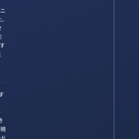
イニ
、
セ
モ
す
統
す
影
き
、現
ード