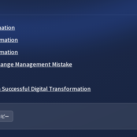
mation
rmation
rmation
Change Management Mistake
Successful Digital Transformation
コピー