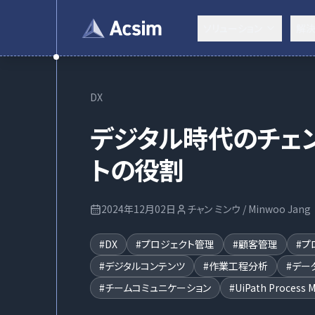
ソリューション
解
DX
デジタル時代のチェ
トの役割
2024年12月02日
チャン ミンウ / Minwoo Jang
#
DX
#
プロジェクト管理
#
顧客管理
#
プ
#
デジタルコンテンツ
#
作業工程分析
#
デー
#
チームコミュニケーション
#
UiPath Process 