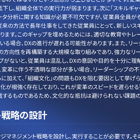
下し、組織全体での実行力が弱まります。次に「スキルギャ
データ分析に関する知識が必要不可欠ですが、従業員全員が
従来の方法で長年仕事をしてきた従業員にとって、新しいス
ります。このギャップを埋めるためには、適切な教育やトレ
いる場合、DXの進行が遅れる可能性があります。また、リー
体の方向性を再構築する大規模な取り組みであり、強力なリ
プがないと、従業員は混乱し、DXの意図や目的を十分に理
、変革に伴う不透明な部分が多い場合、リーダーシップの不
らに加えて、「組織文化」の問題もDXを阻む要因として挙げ
文化が根強く存在しており、これが変革のスピードを遅らせる
挑戦するものであるため、文化的な抵抗は避けられない課題
ト戦略の設計
ジマネジメント戦略を設計し、実行することが必要です。そ