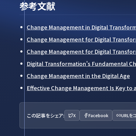
参考文献
Change Management in Digital Transfor
Change Management for Digital Transfo
Change Management for Digital Transfo
Digital Transformation's Fundamental 
Change Management in the Digital Age
Effective Change Management Is Key to a 
この記事をシェア:
X
Facebook
URLを