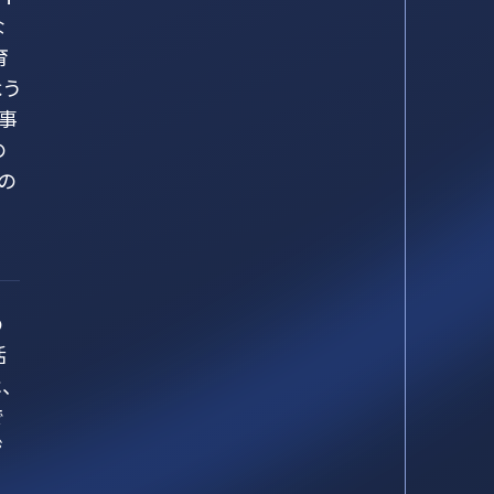
な
育
よう
事
の
の
の
活
、
で
ジ