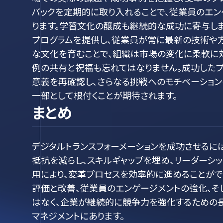
バックを定期的に取り入れることで、従業員のエ
ります。学習文化の醸成も継続的な成功に寄与しま
プログラムを提供し、従業員が常に最新の技術や方
な文化を育むことで、組織は市場の変化に柔軟に対
例の共有と祝福も忘れてはなりません。成功した
意義を再確認し、さらなる挑戦へのモチベーション
一部として根付くことが期待されます。
まとめ
デジタルトランスフォーメーションを成功させるに
抵抗を減らし、スキルギャップを埋め、リーダーシ
用により、変革プロセスを効率的に進めることがで
評価と改善、従業員のエンゲージメントの強化、そ
はなく、企業が継続的に競争力を強化するための
マネジメントにあります。