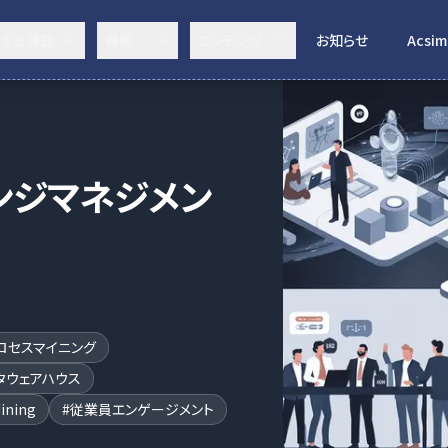
決する課題
機能
コンテンツ
お知らせ
Acsim
ンジマネジメン
ロセスマイニング
タウェアハウス
Mining
#
従業員エンゲージメント