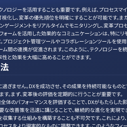
クノロジーを活用することも重要です。例えば、プロセスマ
視化し、変革の優先順位を明確にすることが可能です。また
エンゲージメントをリアルタイムでモニタリングし、変革プロ
トフォームを活用した効果的なコミュニケーションは、特にリ
。プロジェクト管理ツールやコラボレーションツールを使用
ーム間の連携が促進されます。このように、テクノロジーを
率性と効果を大幅に高めることができます。
方法
に過ぎません。DXを成功させ、その成果を持続可能なものと
ます。まず、変革後の評価を定期的に行うことが重要です。
織全体のパフォーマンスを評価することで、DXがもたらした
必要な改善策を迅速に講じることで、継続的な進化を実現で
クを収集する仕組みを構築することも不可欠です。これにより
セスをより現実的なものに調整できます。このようなフィ