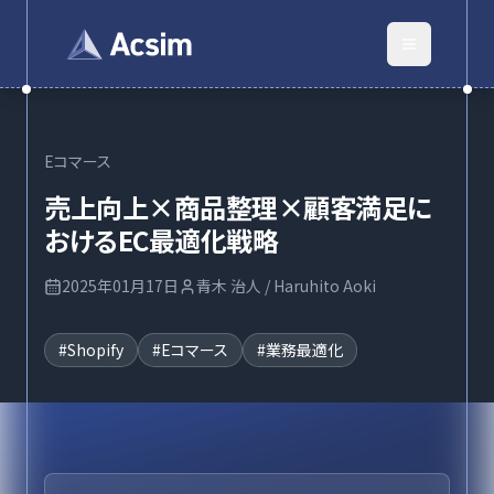
Eコマース
売上向上×商品整理×顧客満足に
おけるEC最適化戦略
2025年01月17日
青木 治人 / Haruhito Aoki
#
Shopify
#
Eコマース
#
業務最適化