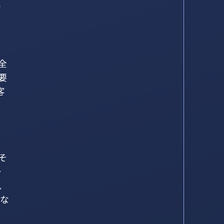
や
全
要
客
そ
ー
見
切な