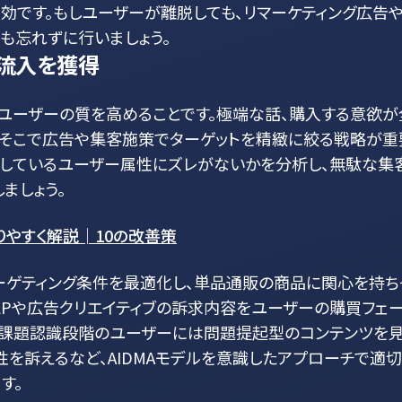
効です。もしユーザーが離脱しても、リマーケティング広告
も忘れずに行いましょう。
流入を獲得
るユーザーの質を高めることです。極端な話、購入する意欲が
。そこで広告や集客施策でターゲットを精緻に絞る戦略が重
入しているユーザー属性にズレがないかを分析し、無駄な集
ましょう。
りやすく解説│10の改善策
ーゲティング条件を最適化し、単品通販の商品に関心を持ち
LPや広告クリエイティブの訴求内容をユーザーの購買フェ
だ課題認識段階のユーザーには問題提起型のコンテンツを
を訴えるなど、AIDMAモデルを意識したアプローチで適
す。