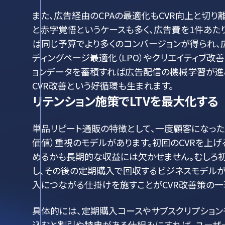
また、広告経由のCPAの最適化もCVR向上と切
と赤字覚悟というケースも多く、広告費を1件あた
ば同じ予算でより多くのコンバージョンが得られ、
ディングページ最適化（LPO）やクリエイティブ改
ョンデータを蓄積すれば広告配信の機械学習が進み
CVR改善という好循環も生まれます。
リテンション施策でLTVを最大化する
単品リピート通販の特徴として、一度顧客になった
価値）重視のモデルがあります。初回のCVRを上
めるかも長期的な収益には欠かせません。むしろ
し、その後の定期購入で回収するビジネスモデルが
入につながる仕掛けを施すことがCVR改善策の一
具体的には、定期購入コースやサブスクリプショ
込むと割引や特典がある仕組みにすれば、ユーザー