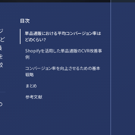
目次
ジ
単品通販における平均コンバージョン率は
、ど
どのくらい？
最
Shopifyを活用した単品通販のCVR改善事
を
例
較
コンバージョン率を向上させるための基本
戦略
まとめ
参考文献
の