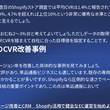
よる数百のShopifyストア調査では平均CVRは1.4%と報告され
0%、4.7%を超えれば上位10%という非常に優秀な水準と
と言えるでしょう。
おむね2～3%台と考えてよいでしょう。ただしデータの取得
状CVRを踏まえて自社に合った目標値を設定することです。
のCVR改善事例
ンバージョン率を改善した具体的な事例を見てみましょう。
で定評があり、単品通販ビジネスにも適しています。既存の専
かることが多いですが、Shopifyなら圧倒的な速さでペ
直結の重要ポイントであり、この点は単品通販において
ジ改善とCRM Shopify活用で健全なEC運営を始めよ