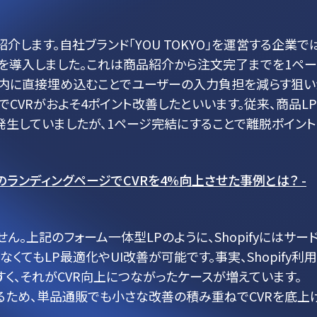
介します。自社ブランド「YOU TOKYO」を運営する企業で
ージを導入しました。これは商品紹介から注文完了までを1ペ
P内に直接埋め込むことでユーザーの入力負担を減らす狙い
でCVRがおよそ4ポイント改善したといいます。従来、商品L
生していましたが、1ページ完結にすることで離脱ポイント
販のランディングページでCVRを4%向上させた事例とは？ -
せん。上記のフォーム一体型LPのように、Shopifyにはサー
てもLP最適化やUI改善が可能です。事実、Shopify利
く、それがCVR向上につながったケースが増えています。
回せるため、単品通販でも小さな改善の積み重ねでCVRを底上