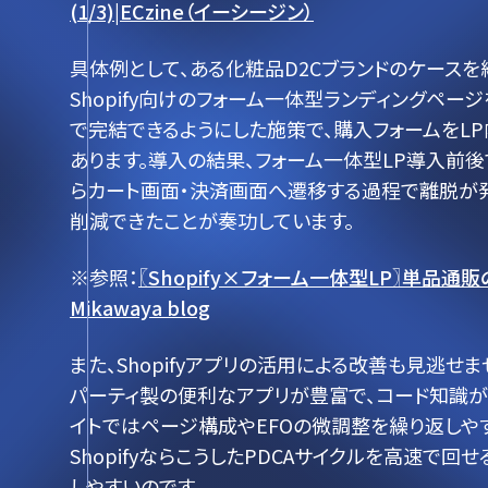
(1/3)|ECzine（イーシージン）
具体例として、ある化粧品D2Cブランドのケースを紹
Shopify向けのフォーム一体型ランディングペ
で完結できるようにした施策で、購入フォームをL
あります。導入の結果、フォーム一体型LP導入前後
らカート画面・決済画面へ遷移する過程で離脱が発
削減できたことが奏功しています。
※参照：
〖Shopify×フォーム一体型LP〗単品通
Mikawaya blog
また、Shopifyアプリの活用による改善も見逃せま
パーティ製の便利なアプリが豊富で、コード知識がなく
イトではページ構成やEFOの微調整を繰り返しやす
ShopifyならこうしたPDCAサイクルを高速で
しやすいのです。