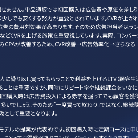
り離せません。単品通販では初回購入は広告費や原価を差し引
り少しでも安くする努力が重要とされています。CVRが上が
広告の費用対効果が高まります。そのため広告担当者はラ
善などCVRを上げる施策を重要視しています。実際、コンバー
CPAが改善するため、CVR改善→広告効率化→さらなる
人に繰り返し買ってもらうことで利益を上げるLTV（顧客生
げることは重要ですが、同時にリピート率や継続課金をいか
初回購入時は広告費投入による赤字を掘ってでも顧客を獲
多いでしょう。そのため「一度買って終わり」ではなく、継続
環として重要となります。
ンモデルの提案が代表的です。初回購入時に定期コースに申
にとってお得感がありコンバージョンしやすくなりますし、