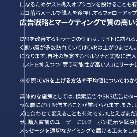
になるためゲスト購入オプションを設けることも有
カゴ落ちメールで購入を後押しするフォローアップ
広告戦略とマーケティングで質の高い
CVRを改善するもう一つの側面は、サイトに訪れ
く無い層が多数訪れていてはCVRは上がりません
になります。自社の想定するペルソナと実際に流
コストを抑えつつ「買う可能性が高い人」にリーチし
※参照：
CVRを上げる方法や平均値についてわか
具体的な施策としては、検索広告やSNS広告のタ
うな層にだけ配信することが挙げられます。また、
ズに合わせて変えることも有効です。たとえばま
せ、購入直前のユーザーにはクーポン提示や緊急性
メッセージを適切なタイミングで届ける工夫をしま