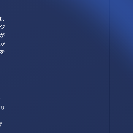
は、
ージ
が
Pか
を
ド
用サ
げ