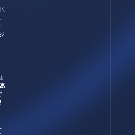
く
れ
ン
ジ
涯
に高
得
購
し
そ