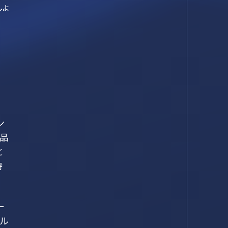
しょ
ン
返品
と
特
ー
ドル