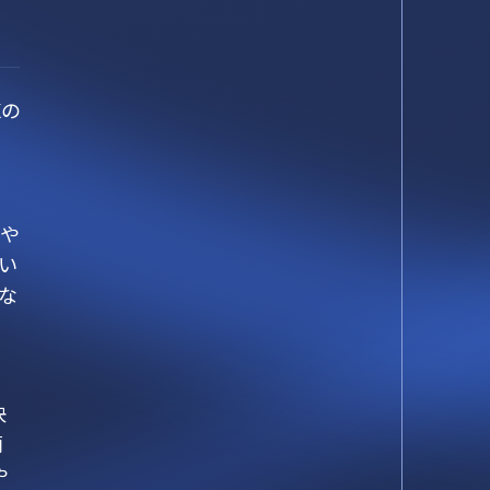
Xの
品や
い
な
決
簡
や