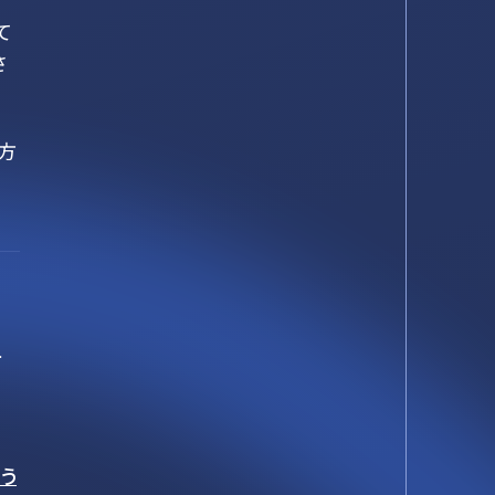
て
さ
方
用
ー
う