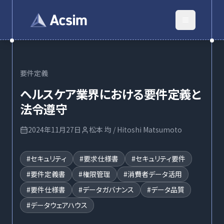
要件定義
ヘルスケア業界における要件定義と
法令遵守
2024年11月27日
松本 均 / Hitoshi Matsumoto
#
セキュリティ
#
要求仕様書
#
セキュリティ要件
#
要件定義書
#
権限管理
#
消費者データ活用
#
要件仕様書
#
データガバナンス
#
データ品質
#
データウェアハウス