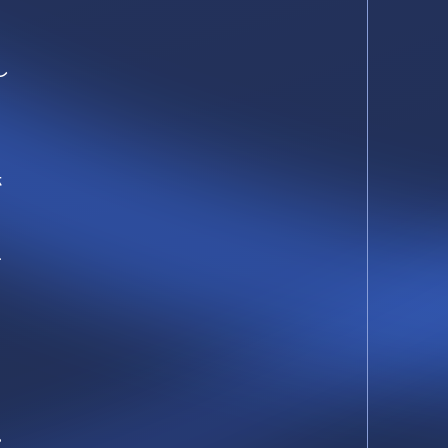
し
ホ
こ
。