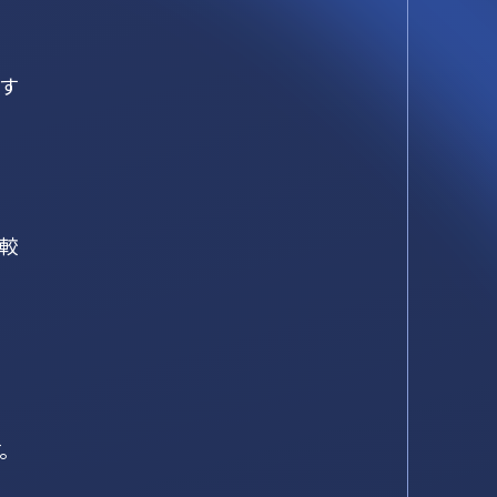
す
比較
。