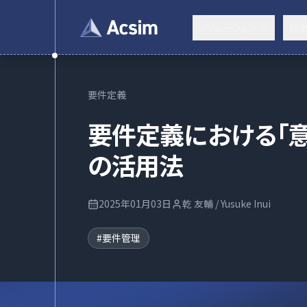
ソリューション
解
要件定義
要件定義における「
の活用法
2025年01月03日
乾 友輔 / Yusuke Inui
#
要件管理