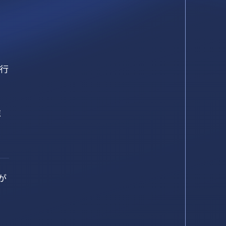
進行
強
が