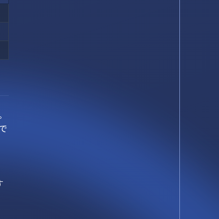
。
で
す