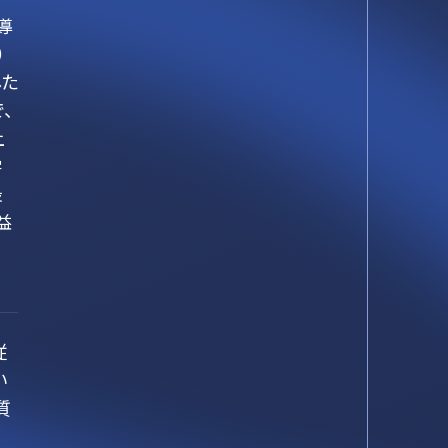
導
）
した
、
上
学
最
益
従
い
質
に