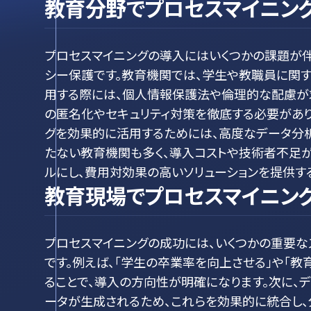
教育分野でプロセスマイニン
プロセスマイニングの導入にはいくつかの課題が
シー保護です。教育機関では、学生や教職員に関す
用する際には、個人情報保護法や倫理的な配慮が求
の匿名化やセキュリティ対策を徹底する必要があり
グを効果的に活用するためには、高度なデータ分析
たない教育機関も多く、導入コストや技術者不足が
ルにし、費用対効果の高いソリューションを提供す
教育現場でプロセスマイニン
プロセスマイニングの成功には、いくつかの重要な
です。例えば、「学生の卒業率を向上させる」や「
ることで、導入の方向性が明確になります。次に、
ータが生成されるため、これらを効果的に統合し、