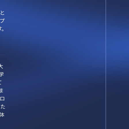
を
と
プ
。
大
学
て
ま
プロ
るた
体