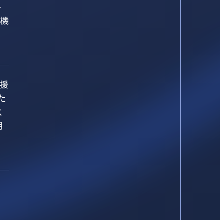
ト
育機
支援
た
ス
期