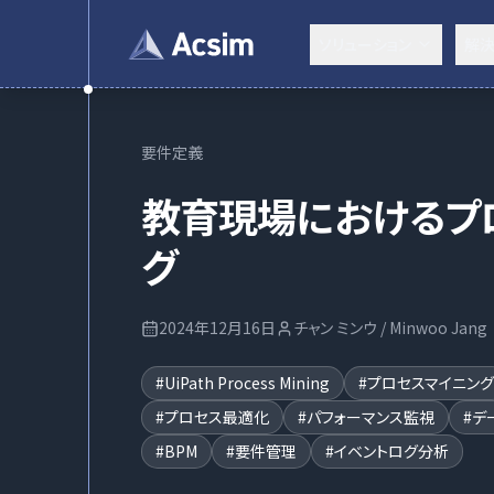
ソリューション
解
要件定義
教育現場におけるプ
グ
2024年12月16日
チャン ミンウ / Minwoo Jang
#
UiPath Process Mining
#
プロセスマイニング
#
プロセス最適化
#
パフォーマンス監視
#
デ
#
BPM
#
要件管理
#
イベントログ分析