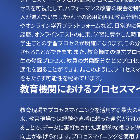
セスを可視化して、パフォーマンス改善の機会を特
入が進んでいましたが、その適用範囲は教育分野に
やオンライン学習プラットフォームなど、日常的に
履歴、オンラインテストの結果、学習に費やした時
学生ごとの学習プロセスが明確になります。この
させることができます。また、教育機関の運営プロ
生の登録プロセス、教員の労働配分などのプロセ
適化を図ることができます。このように、プロセス
をもたらす可能性を秘めています。
教育機関におけるプロセスマ
教育現場でプロセスマイニングを活用する最大の
来、教育現場では経験や直感に頼った運営が行われ
ることで、データに裏打ちされた客観的な視点を導
向上が挙げられます。プロセスマイニングを使用す