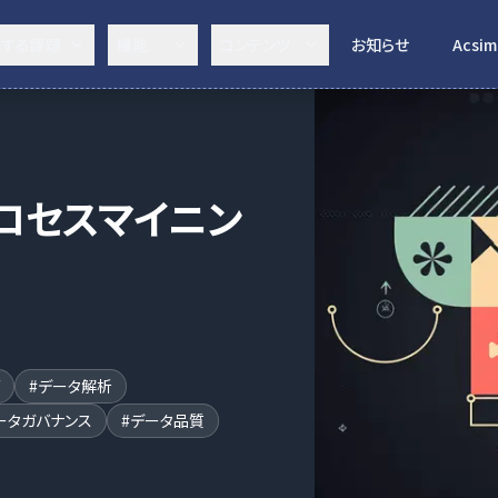
決する課題
機能
コンテンツ
お知らせ
Acsim
ロセスマイニン
#
データ解析
ータガバナンス
#
データ品質