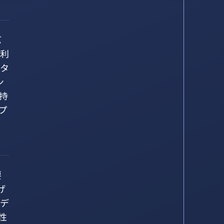
バ
・利
ータ
ン
持
プ
要
げ
なデ
性