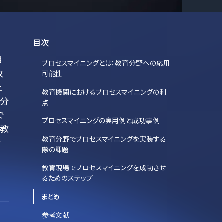
目次
目
プロセスマイニングとは：教育分野への応用
改
可能性
上
教育機関におけるプロセスマイニングの利
育分
点
で
プロセスマイニングの実用例と成功事例
、教
教育分野でプロセスマイニングを実装する
析
際の課題
、
教育現場でプロセスマイニングを成功させ
るためのステップ
まとめ
参考文献
ロ