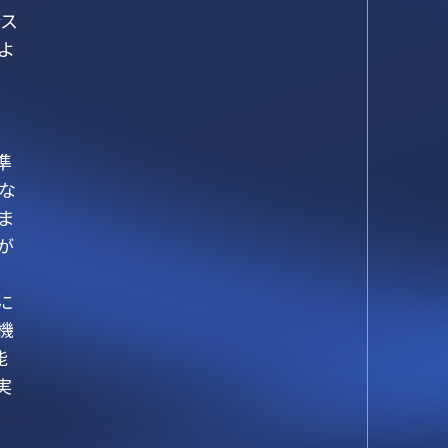
シス
よ
準
な
ま
が
に
機
能
実