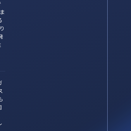
で
きま
る
り
発
性
ガ
ス
も
困
レ