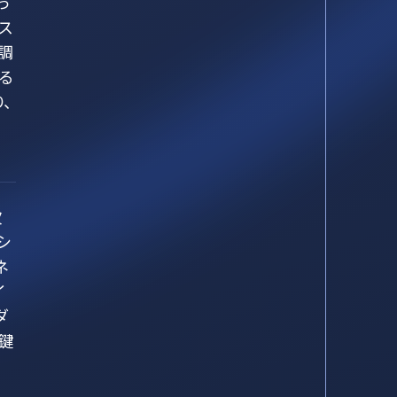
っ
ス
調
る
、
欠
シ
ネ
イ
ダ
鍵