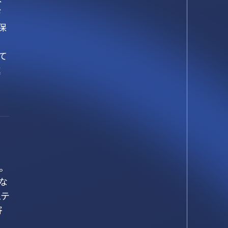
デ
保
て
進
る
。
な
ステ
寄