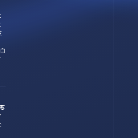
な
に
投
に自
材
要
ザ
な