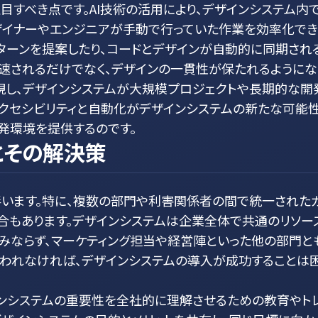
目すべき点です。AI技術の活用により、デザインシステム内
ザイナーやエンジニアが手動で行っていた作業を効率化で
パターンを提案したり、コードとデザインが自動的に同期され
速されるだけでなく、デザインの一貫性が保たれるようにな
現し、デザインシステムが大規模プロジェクトや長期的な開
アクセシビリティと自動化がデザインシステムの新たな可能
発環境を提供するのです。
とその解決策
伴います。特に、複数の部門や利害関係者の間で統一された
合もあります。デザインシステムは企業全体で共通のリソー
みならず、マーケティング担当や経営陣といった他の部門と
行われなければ、デザインシステムの導入が成功することは
インシステムの重要性を全社的に理解させるための教育やト