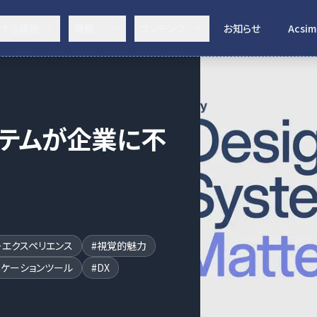
決する課題
機能
コンテンツ
お知らせ
Acsim
ステムが企業に不
エクスペリエンス
#
視覚的魅力
ニケーションツール
#
DX