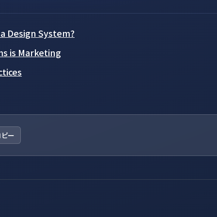
s a Design System?
s is Marketing
tices
コピー