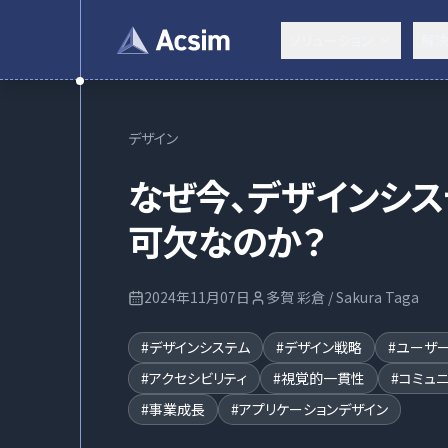
ソリューション
解
デザイン
なぜ今、デザインシ
可欠なのか？
2024年11月07日
多賀 彩倉 / Sakura Taga
#
デザインシステム
#
デザイン戦略
#
ユーザー
#
アクセシビリティ
#
視覚的一貫性
#
コミュ
#
事業成長
#
アプリケーションデザイン